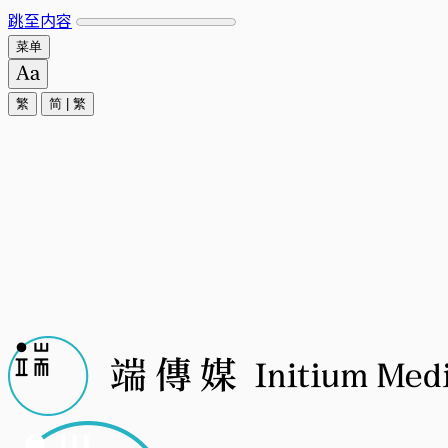
跳至内容
菜单
繁
简
|
繁