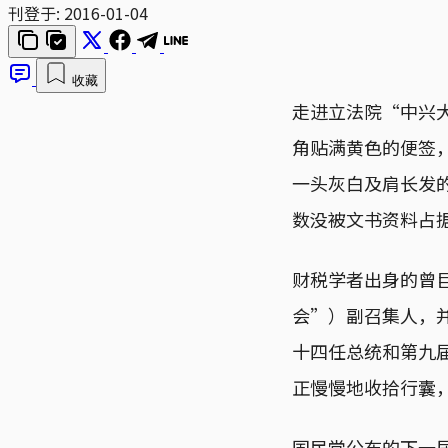
刊登于:
2016-01-04
收藏
走进立法院“中兴
角贴满黄色的便签
一头灰白及肩长发
数没被文书资料占
财税学者出身的曾
会”）副召集人，并
十四任总统和第九
正慢慢地收拾行囊
国民党公布的下一