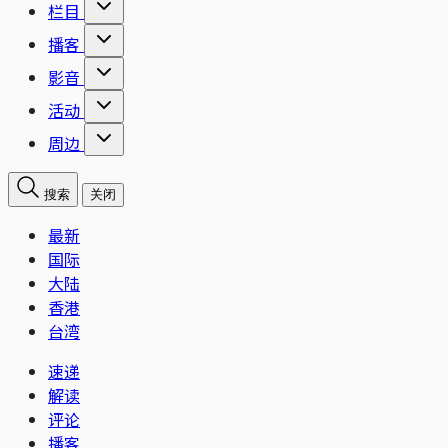
栏目
播客
影音
活动
周边
搜索
关闭
最新
国际
大陆
香港
台湾
速递
解读
评论
播客