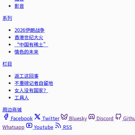
影音
系列
2026伊朗战争
香港世纪大火
“中国有稀土”
情色的未来
栏目
返工这回事
不重磅记者自留地
女人没有国家？
工具人
周边商城
Facebook
Twitter
Bluesky
Discord
Gith
Whatsapp
Youtube
RSS