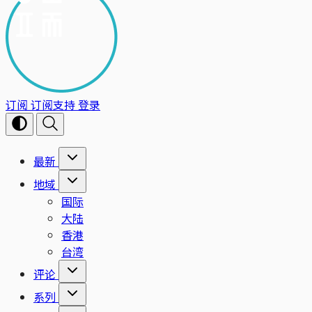
订阅
订阅支持
登录
最新
地域
国际
大陆
香港
台湾
评论
系列