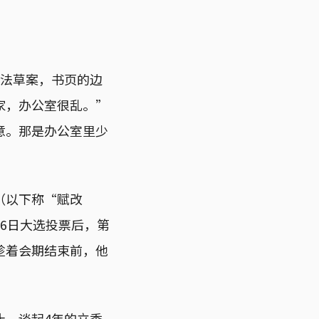
修法草案，书页的边
家，办公室很乱。”
意。那是办公室里少
（以下称“赋改
16日大选投票后，第
趁着会期结束前，他
止。谈起4年的立委