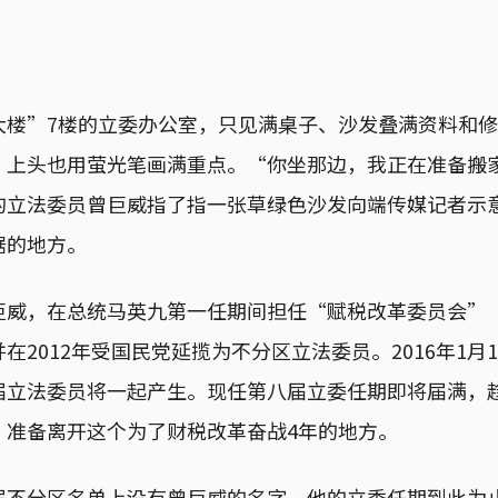
大楼”7楼的立委办公室，只见满桌子、沙发叠满资料和
，上头也用萤光笔画满重点。“你坐那边，我正在准备搬
的立法委员曾巨威指了指一张草绿色沙发向端传媒记者示
据的地方。
巨威，在总统马英九第一任期间担任“赋税改革委员会”
在2012年受国民党延揽为不分区立法委员。2016年1月
届立法委员将一起产生。现任第八届立委任期即将届满，
，准备离开这个为了财税改革奋战4年的地方。
届不分区名单上没有曾巨威的名字，他的立委任期到此为