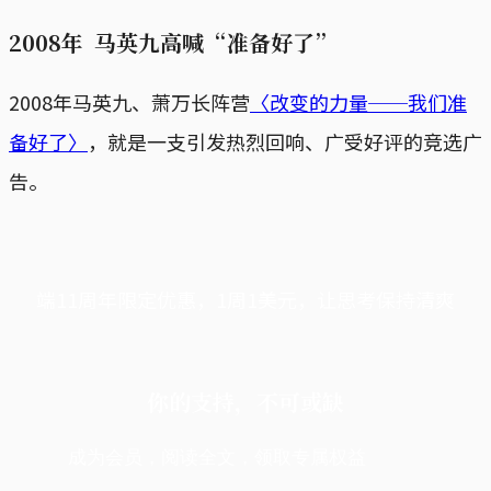
2008年 马英九高喊“准备好了”
2008年马英九、萧万长阵营
〈改变的力量──我们准
备好了〉
，就是一支引发热烈回响、广受好评的竞选广
告。
端11周年限定优惠，1周1美元，让思考保持清爽
你的支持，不可或缺
成为会员，阅读全文，领取专属权益