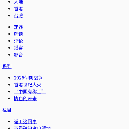
大陆
香港
台湾
速递
解读
评论
播客
影音
系列
2026伊朗战争
香港世纪大火
“中国有稀土”
情色的未来
栏目
返工这回事
不重磅记者自留地