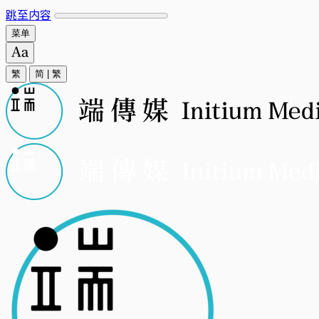
跳至内容
菜单
繁
简
|
繁