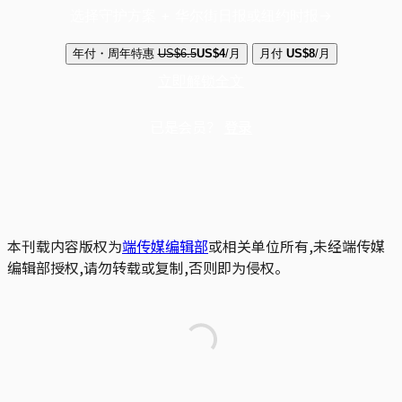
选择守护方案 + 华尔街日报或纽约时报
年付・周年特惠
US$6.5
US$4
/月
月付
US$8
/月
立即解锁全文
已是会员？
登录
本刊载内容版权为
端传媒编辑部
或相关单位所有,未经端传媒
编辑部授权,请勿转载或复制,否则即为侵权。