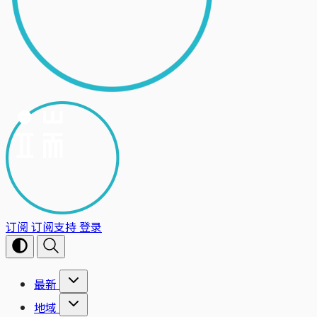
订阅
订阅支持
登录
最新
地域