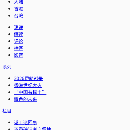
大陆
香港
台湾
速递
解读
评论
播客
影音
系列
2026伊朗战争
香港世纪大火
“中国有稀土”
情色的未来
栏目
返工这回事
不重磅记者自留地