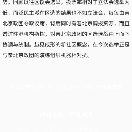
势。回顾以往区议会选举，投票率相对于立法会选举为
低，而泛民主派在区选的结果也不如立法会，每每由亲
北京政团夺取议席，背后同时有着北京调拨资源，而且
透过驻港机构指挥，对亲北京政团的区选选战由上而下
协调与统制。越见成形的新社区概念，在今次选举正是
与亲北京政团的演练组织机器相对抗。
端11周年限定优惠，1周1美元，让思考保持清爽
你的支持，不可或缺
成为会员，阅读全文，领取专属权益