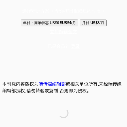
选择守护方案 + 华尔街日报或纽约时报
年付・周年特惠
US$6.5
US$4
/月
月付
US$8
/月
立即解锁全文
已是会员？
登录
本刊载内容版权为
端传媒编辑部
或相关单位所有,未经端传媒
编辑部授权,请勿转载或复制,否则即为侵权。