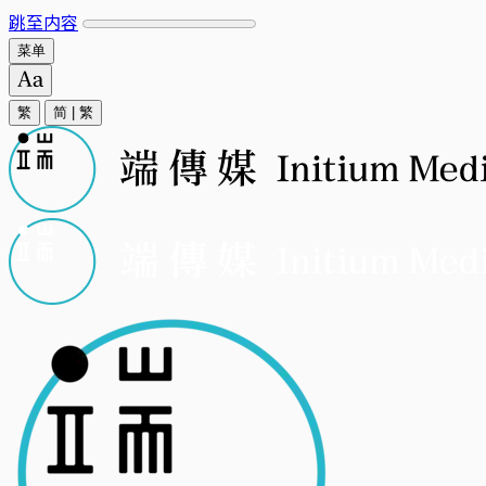
跳至内容
菜单
繁
简
|
繁