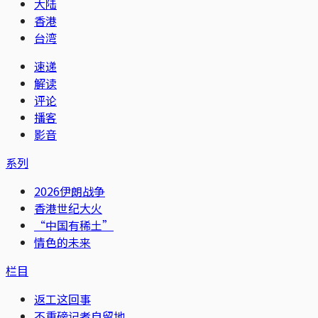
大陆
香港
台湾
速递
解读
评论
播客
影音
系列
2026伊朗战争
香港世纪大火
“中国有稀土”
情色的未来
栏目
返工这回事
不重磅记者自留地