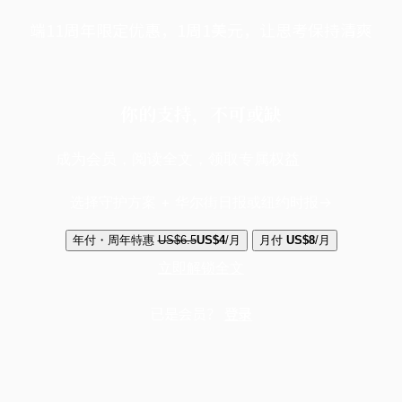
端11周年限定优惠，1周1美元，让思考保持清爽
你的支持，不可或缺
成为会员，阅读全文，领取专属权益
选择守护方案 + 华尔街日报或纽约时报
年付・周年特惠
US$6.5
US$4
/月
月付
US$8
/月
立即解锁全文
已是会员？
登录