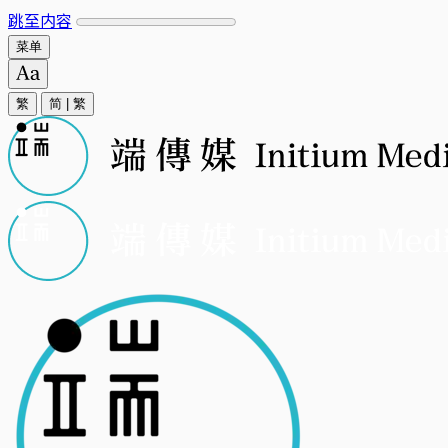
跳至内容
菜单
繁
简
|
繁