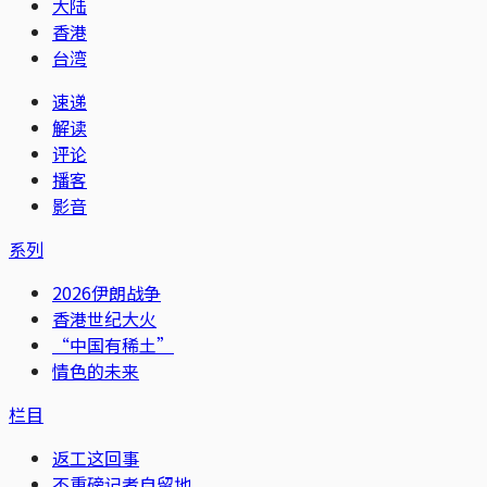
大陆
香港
台湾
速递
解读
评论
播客
影音
系列
2026伊朗战争
香港世纪大火
“中国有稀土”
情色的未来
栏目
返工这回事
不重磅记者自留地