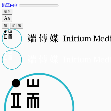
跳至内容
菜单
繁
简
|
繁