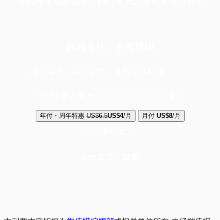
端11周年限定优惠，1周1美元，让思考保持清爽
你的支持，不可或缺
成为会员，阅读全文，领取专属权益
选择守护方案 + 华尔街日报或纽约时报
年付・周年特惠
US$6.5
US$4
/月
月付
US$8
/月
立即解锁全文
已是会员？
登录