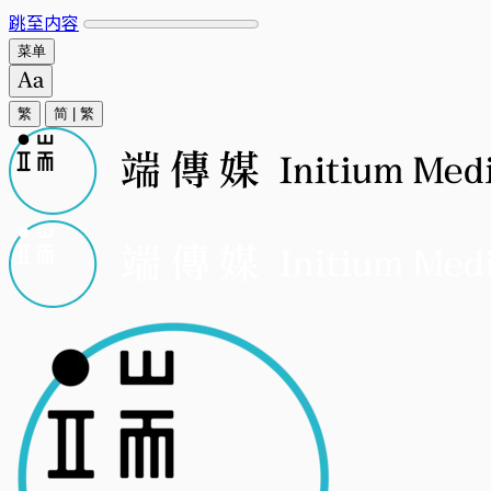
跳至内容
菜单
繁
简
|
繁