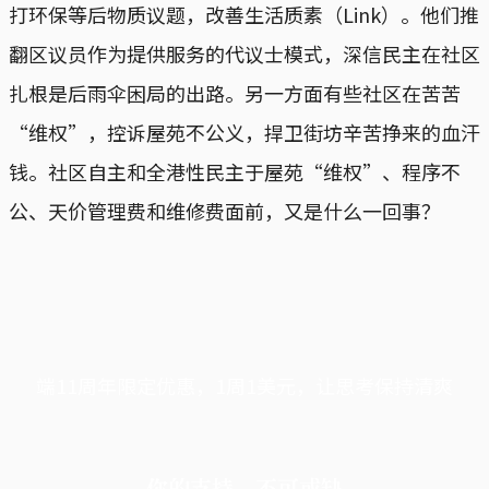
打环保等后物质议题，改善生活质素（Link）。他们推
翻区议员作为提供服务的代议士模式，深信民主在社区
扎根是后雨伞困局的出路。另一方面有些社区在苦苦
“维权”，控诉屋苑不公义，捍卫街坊辛苦挣来的血汗
钱。社区自主和全港性民主于屋苑“维权”、程序不
公、天价管理费和维修费面前，又是什么一回事？
端11周年限定优惠，1周1美元，让思考保持清爽
你的支持，不可或缺