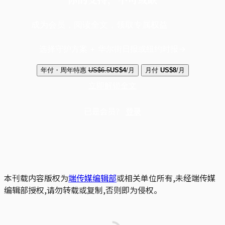
成为会员，阅读全文，领取专属权益
选择守护方案 + 华尔街日报或纽约时报
年付・周年特惠
US$6.5
US$4
/月
月付
US$8
/月
立即解锁全文
已是会员？
登录
本刊载内容版权为
端传媒编辑部
或相关单位所有,未经端传媒
编辑部授权,请勿转载或复制,否则即为侵权。