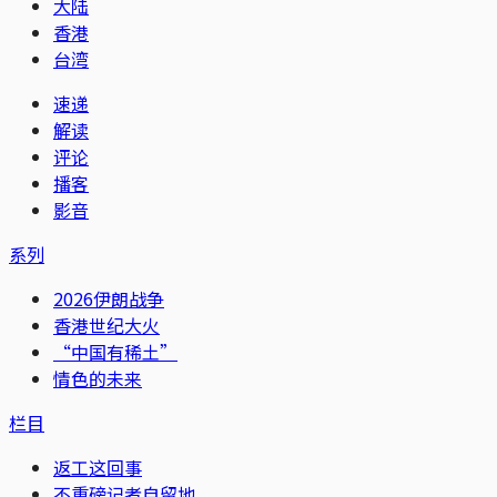
大陆
香港
台湾
速递
解读
评论
播客
影音
系列
2026伊朗战争
香港世纪大火
“中国有稀土”
情色的未来
栏目
返工这回事
不重磅记者自留地