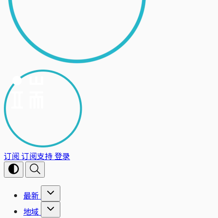
订阅
订阅支持
登录
最新
地域