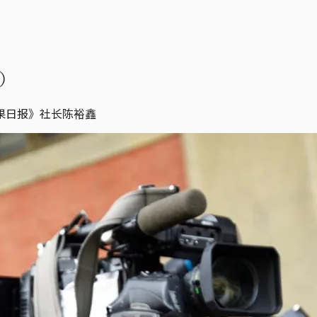
）
果日报》社长陈裕鑫