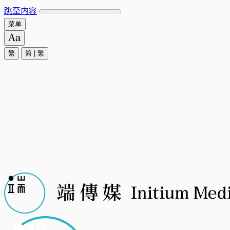
跳至内容
菜单
繁
简
|
繁