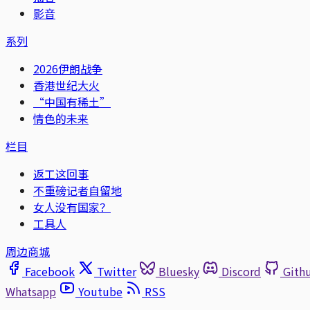
影音
系列
2026伊朗战争
香港世纪大火
“中国有稀土”
情色的未来
栏目
返工这回事
不重磅记者自留地
女人没有国家？
工具人
周边商城
Facebook
Twitter
Bluesky
Discord
Gith
Whatsapp
Youtube
RSS