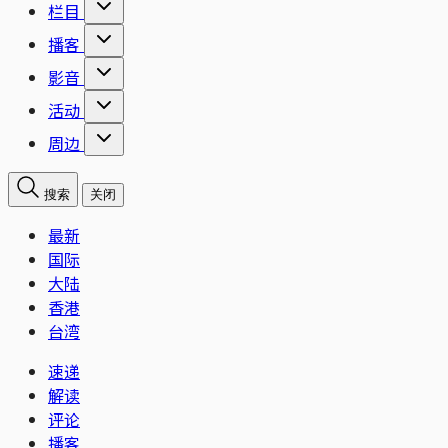
栏目
播客
影音
活动
周边
搜索
关闭
最新
国际
大陆
香港
台湾
速递
解读
评论
播客