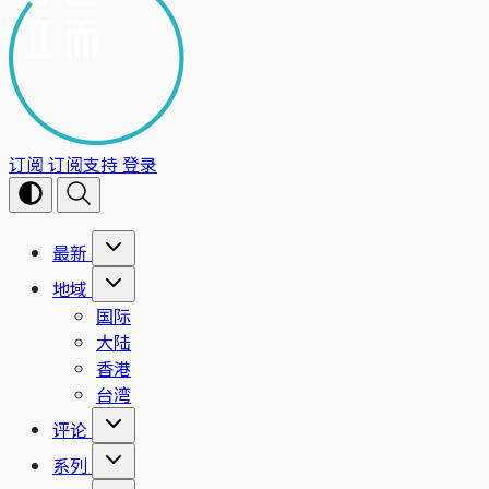
订阅
订阅支持
登录
最新
地域
国际
大陆
香港
台湾
评论
系列