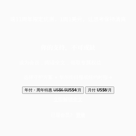
端11周年限定优惠，1周1美元，让思考保持清爽
你的支持，不可或缺
成为会员，阅读全文，领取专属权益
选择守护方案 + 华尔街日报或纽约时报
年付・周年特惠
US$6.5
US$4
/月
月付
US$8
/月
立即解锁全文
已是会员？
登录