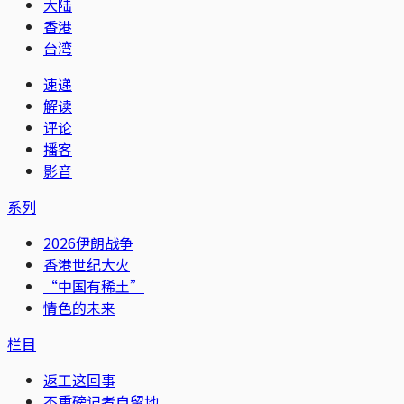
大陆
香港
台湾
速递
解读
评论
播客
影音
系列
2026伊朗战争
香港世纪大火
“中国有稀土”
情色的未来
栏目
返工这回事
不重磅记者自留地