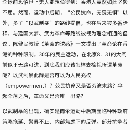
伞运前恐怕世上无人能想像得到：香港人竟然如此坚毅
不屈。然而，运动中后期，“公民抗命，无畏无惧”以
外，多了“以武制暴”的路线提倡，也在后来被多番诠
释，与建国大梦、武力革命等路线被视为理念相通的倡
议。陈健民教授《革命的诱惑》一文提出了革命论在香
港的种种限制，30年的民主运动，在北京8．31的大闸
前似乎无路可进，到底我们应该怎样去检视所谓革命
呢？以武制暴此际是否可以为人民充权
（empowerment）？公民抗命又是否穷途末路？伞
起伞落之后，革命又是否唯一出路？
以武制暴的出现，确实是雨伞运动中后期面临种种政府
策略拖延、警暴不止、内部焦虑下的反弹。部分抗争者