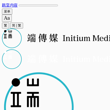
跳至内容
菜单
繁
简
|
繁