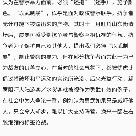
认为在警察暴力面前，必须“还拖”（还手），施予颜
色。“以武制暴”，似乎是面对政权警察联手，抗争者
无计可施下被逼出来的产物。其时十一月旺角山东街清
场后，屡屡可感受到抗争者与警察互相仇视的气氛。抗
争者为了保护自己及其他人，提出我们必须“以武制
暴”，制止警察的暴力。但在部分抗争者而言此一为己
为战友的良善立心，在当时的社会气氛下，都被忧虑此
倡议将破坏和平运动的言论所淹没。后来光复行动，踢
箧阻吓大陆游客／水货客就被视作为勇武有效的例子，
在社会中为人争论一番，例如认为勇武如果只是威吓他
人，只会令人却步，难以扩大支持阵营，换来一翻左右
胶港猪的标签论战。