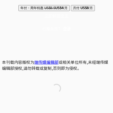
年付・周年特惠
US$6.5
US$4
/月
月付
US$8
/月
立即解锁全文
已是会员？
登录
本刊载内容版权为
端传媒编辑部
或相关单位所有,未经端传媒
编辑部授权,请勿转载或复制,否则即为侵权。