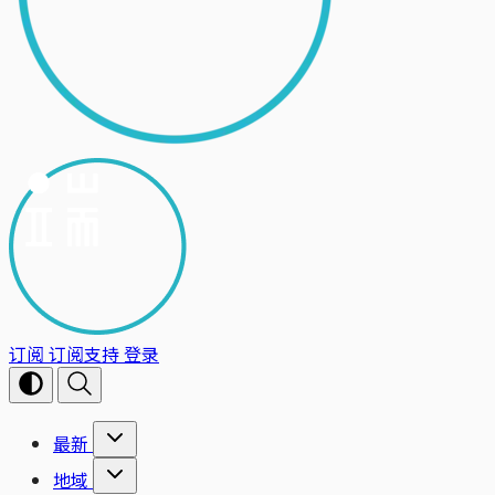
订阅
订阅支持
登录
最新
地域