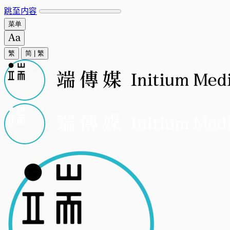
跳至内容
菜单
繁
简
|
繁