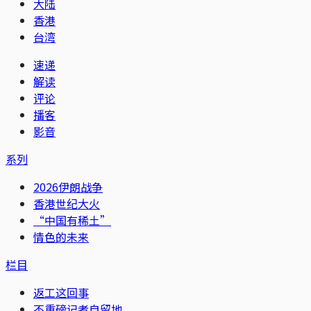
大陆
香港
台湾
速递
解读
评论
播客
影音
系列
2026伊朗战争
香港世纪大火
“中国有稀土”
情色的未来
栏目
返工这回事
不重磅记者自留地