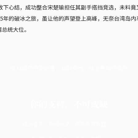
战放下心结，成功整合宋楚瑜担任其副手搭挡竞选，未料
05年的破冰之旅，虽让他的声望登上高峰，无奈台湾岛
湾总统大位。
端11周年限定优惠，1周1美元，让思考保持清爽
你的支持，不可或缺
成为会员，阅读全文，领取专属权益