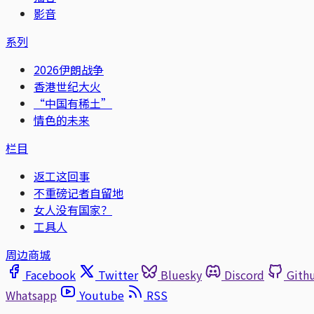
影音
系列
2026伊朗战争
香港世纪大火
“中国有稀土”
情色的未来
栏目
返工这回事
不重磅记者自留地
女人没有国家？
工具人
周边商城
Facebook
Twitter
Bluesky
Discord
Gith
Whatsapp
Youtube
RSS