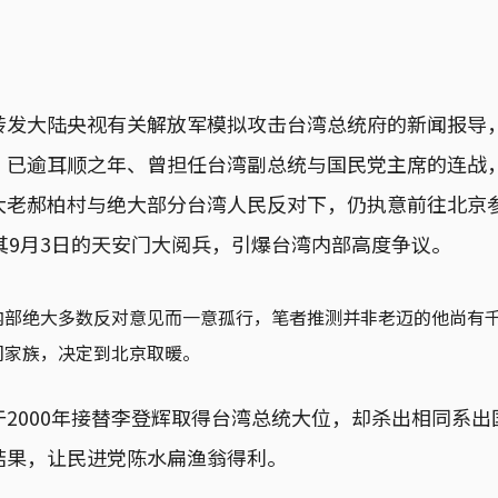
转发大陆央视有关解放军模拟攻击台湾总统府的新闻报导
，已逾耳顺之年、曾担任台湾副总统与国民党主席的连战
大老郝柏村与绝大部分台湾人民反对下，仍执意前往北京
其9月3日的天安门大阅兵，引爆台湾内部高度争议。
内部绝大多数反对意见而一意孤行，笔者推测并非老迈的他尚有
们家族，决定到北京取暖。
2000年接替李登辉取得台湾总统大位，却杀出相同系出
结果，让民进党陈水扁渔翁得利。