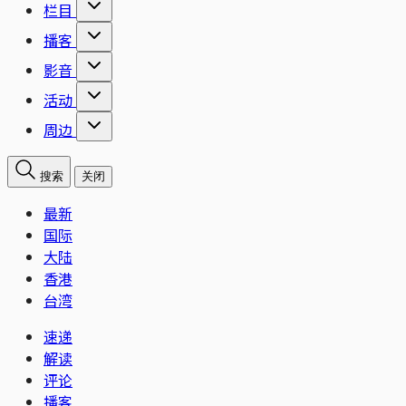
栏目
播客
影音
活动
周边
搜索
关闭
最新
国际
大陆
香港
台湾
速递
解读
评论
播客