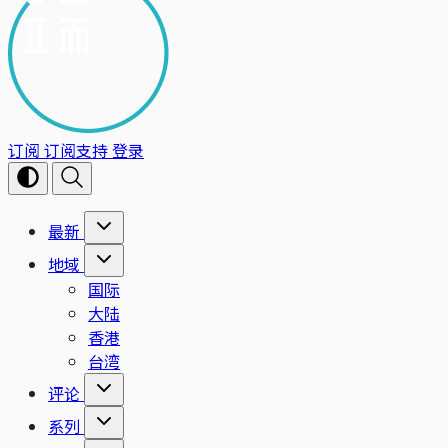
订阅
订阅支持
登录
最新
地域
国际
大陆
香港
台湾
评论
系列