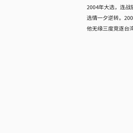
2004年大选，连
选情一夕逆转。20
他无缘三度竞逐台