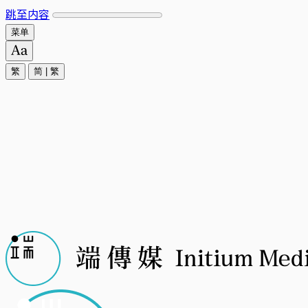
跳至内容
菜单
繁
简
|
繁