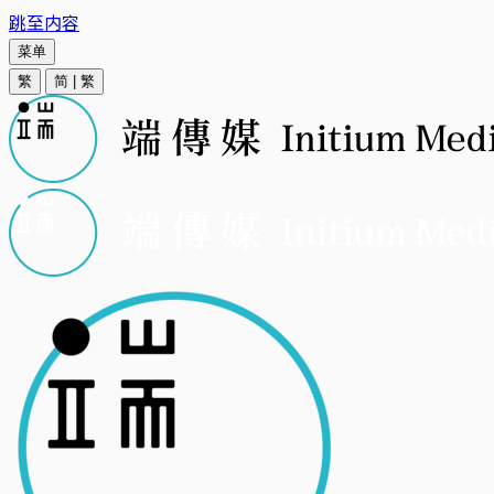
跳至内容
菜单
繁
简
|
繁