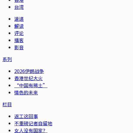
台湾
速递
解读
评论
播客
影音
系列
2026伊朗战争
香港世纪大火
“中国有稀土”
情色的未来
栏目
返工这回事
不重磅记者自留地
女人没有国家？