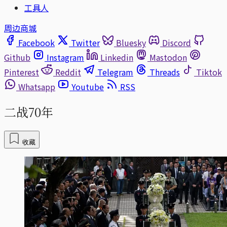
工具人
周边商城
Facebook
Twitter
Bluesky
Discord
Github
Instagram
Linkedin
Mastodon
Pinterest
Reddit
Telegram
Threads
Tiktok
Whatsapp
Youtube
RSS
二战70年
收藏