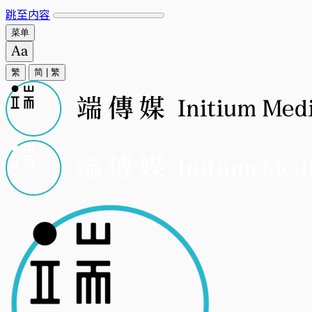
跳至内容
菜单
繁
简
|
繁