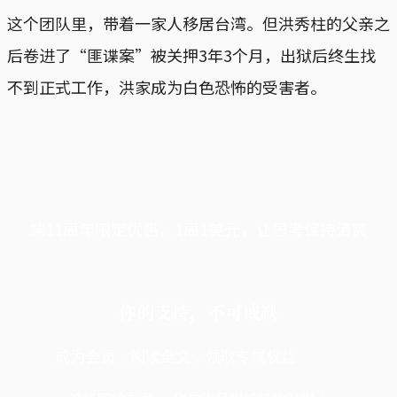
这个团队里，带着一家人移居台湾。但洪秀柱的父亲之
后卷进了“匪谍案”被关押3年3个月，出狱后终生找
不到正式工作，洪家成为白色恐怖的受害者。
端11周年限定优惠，1周1美元，让思考保持清爽
你的支持，不可或缺
成为会员，阅读全文，领取专属权益