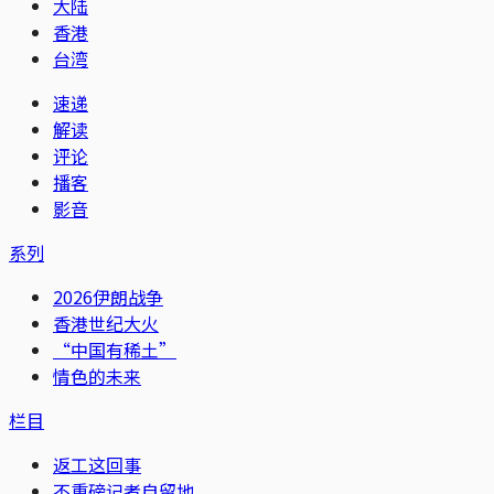
大陆
香港
台湾
速递
解读
评论
播客
影音
系列
2026伊朗战争
香港世纪大火
“中国有稀土”
情色的未来
栏目
返工这回事
不重磅记者自留地