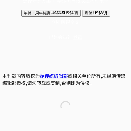
选择守护方案 + 华尔街日报或纽约时报
年付・周年特惠
US$6.5
US$4
/月
月付
US$8
/月
立即解锁全文
已是会员？
登录
本刊载内容版权为
端传媒编辑部
或相关单位所有,未经端传媒
编辑部授权,请勿转载或复制,否则即为侵权。