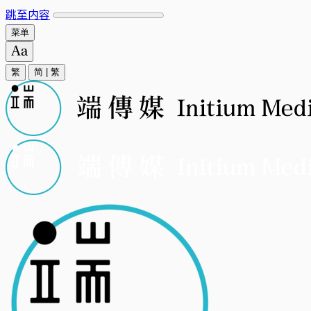
跳至内容
菜单
繁
简
|
繁