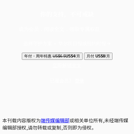
你的支持，不可或缺
成为会员，阅读全文，领取专属权益
选择守护方案 + 华尔街日报或纽约时报
年付・周年特惠
US$6.5
US$4
/月
月付
US$8
/月
立即解锁全文
已是会员？
登录
本刊载内容版权为
端传媒编辑部
或相关单位所有,未经端传媒
编辑部授权,请勿转载或复制,否则即为侵权。