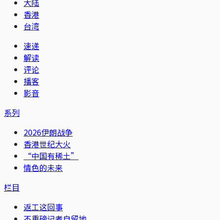
大陆
香港
台湾
速递
解读
评论
播客
影音
系列
2026伊朗战争
香港世纪大火
“中国有稀土”
情色的未来
栏目
返工这回事
不重磅记者自留地