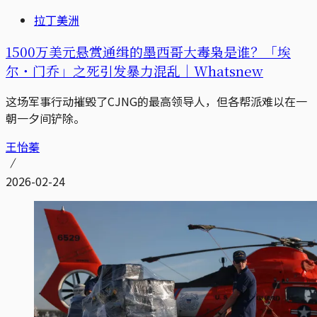
拉丁美洲
1500万美元悬赏通缉的墨西哥大毒枭是谁？「埃
尔・门乔」之死引发暴力混乱｜Whatsnew
这场军事行动摧毁了CJNG的最高领导人，但各帮派难以在一
朝一夕间铲除。
王怡蓁
2026-02-24