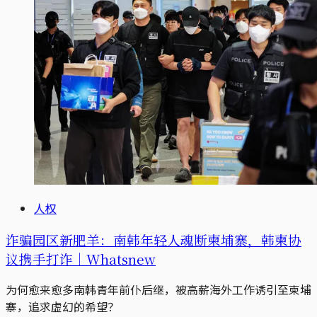
人权
诈骗园区新肥羊：南韩年轻人魂断柬埔寨，韩柬协
议携手打诈｜Whatsnew
为何愈来愈多南韩青年前仆后继，被高薪海外工作诱引至柬埔
寨，追求虚幻的希望？