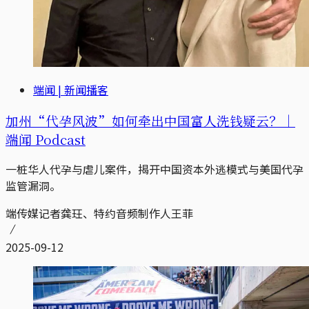
端闻 | 新闻播客
加州“代孕风波”如何牵出中国富人洗钱疑云？｜
端闻 Podcast
一桩华人代孕与虐儿案件，揭开中国资本外逃模式与美国代孕
监管漏洞。
端传媒记者龚玨、特约音频制作人王菲
2025-09-12