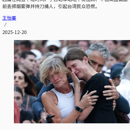
前丢掷烟雾弹并持刀捅人，引起台湾民众恐慌。
王怡蓁
2025-12-20