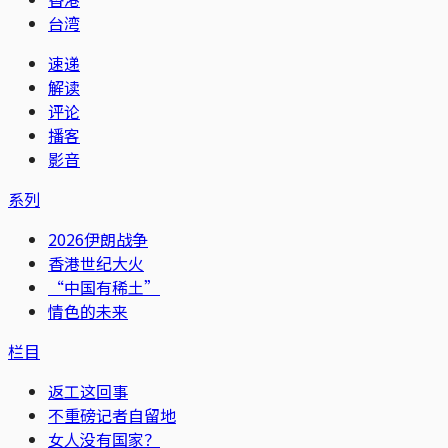
台湾
速递
解读
评论
播客
影音
系列
2026伊朗战争
香港世纪大火
“中国有稀土”
情色的未来
栏目
返工这回事
不重磅记者自留地
女人没有国家？