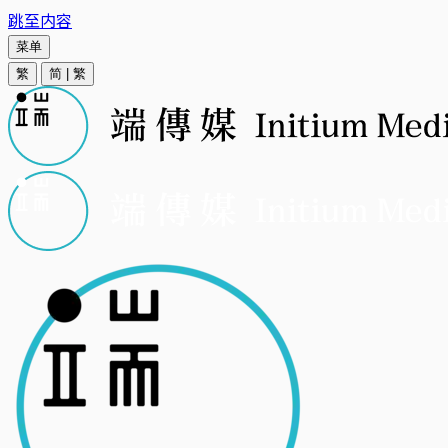
跳至内容
菜单
繁
简
|
繁