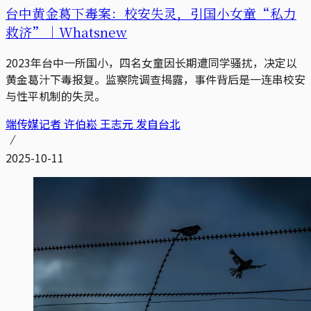
台中黄金葛下毒案：校安失灵，引国小女童“私力
救济”｜Whatsnew
2023年台中一所国小，四名女童因长期遭同学骚扰，决定以
黄金葛汁下毒报复。监察院调查揭露，事件背后是一连串校安
与性平机制的失灵。
端传媒记者 许伯崧 王志元 发自台北
2025-10-11