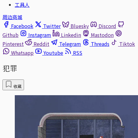
工具人
周边商城
Facebook
Twitter
Bluesky
Discord
Github
Instagram
Linkedin
Mastodon
Pinterest
Reddit
Telegram
Threads
Tiktok
Whatsapp
Youtube
RSS
犯罪
收藏