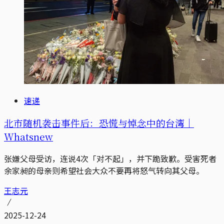
速递
北市随机袭击事件后：恐慌与悼念中的台湾｜
Whatsnew
张嫌父母受访，连说4次「对不起」，并下跪致歉。受害死者
余家昶的母亲则希望社会大众不要再将怒气转向其父母。
王志元
2025-12-24