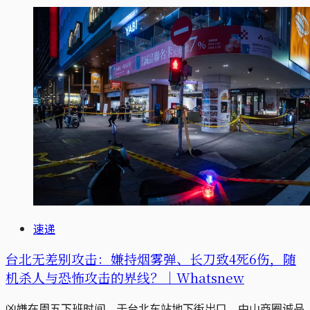
速递
台北无差别攻击：嫌持烟雾弹、长刀致4死6伤，随
机杀人与恐怖攻击的界线？｜Whatsnew
凶嫌在周五下班时间，于台北车站地下街出口、中山商圈诚品