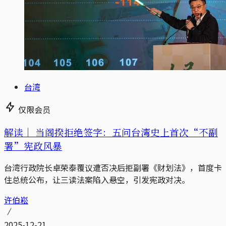
台湾
仅限会员
解读｜
当阁揆拒绝签字：五问台湾史上首次“不副
署”宪政风暴
台湾行政院长卓荣泰覆议遭否决后拒副署《财划法》，首度卡
住总统公布，让三读法案陷入悬空，引发宪政对决。
许伯崧
2025-12-21