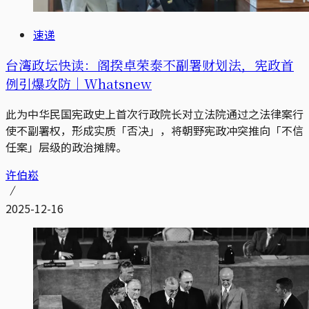
速递
台湾政坛快读：阁揆卓荣泰不副署财划法，宪政首
例引爆攻防｜Whatsnew
此为中华民国宪政史上首次行政院长对立法院通过之法律案行
使不副署权，形成实质「否决」，将朝野宪政冲突推向「不信
任案」层级的政治摊牌。
许伯崧
2025-12-16