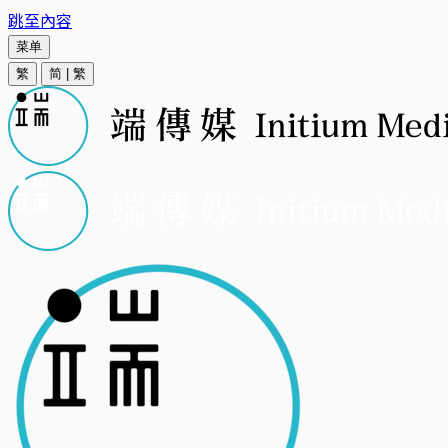
跳至內容
菜单
繁
简
|
繁