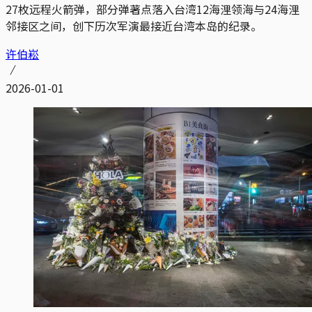
27枚远程火箭弹，部分弹著点落入台湾12海浬领海与24海浬
邻接区之间，创下历次军演最接近台湾本岛的纪录。
许伯崧
2026-01-01