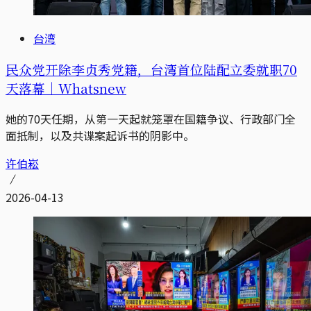
台湾
民众党开除李贞秀党籍，台湾首位陆配立委就职70
天落幕｜Whatsnew
她的70天任期，从第一天起就笼罩在国籍争议、行政部门全
面抵制，以及共谍案起诉书的阴影中。
许伯崧
2026-04-13