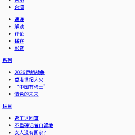
台湾
速递
解读
评论
播客
影音
系列
2026伊朗战争
香港世纪大火
“中国有稀土”
情色的未来
栏目
返工这回事
不重磅记者自留地
女人没有国家？