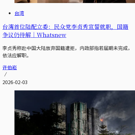
台湾
台湾首位陆配立委：民众党李贞秀宣誓就职，国籍
争议仍待解｜Whatsnew
李贞秀称赴中国大陆放弃国籍遭拒，内政部指若届期未完成，
依法应解职。
许伯崧
2026-02-03