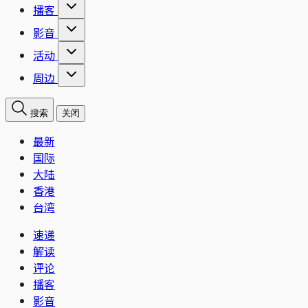
播客
影音
活动
周边
搜索
关闭
最新
国际
大陆
香港
台湾
速递
解读
评论
播客
影音