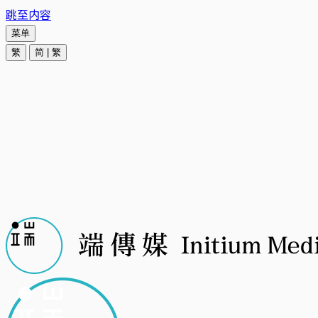
跳至内容
菜单
繁
简
|
繁