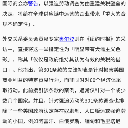
国际商会亦
警告
，以强迫劳动调查为由重建关税壁垒的
决定，将给在全球供应链中运营的企业带来「重大的合
规不确定性」。
外交关系委员会贸易专家
奥尔登
则在《纽约时报》的采
访中，直接将这一举措定性为「明显带有犬儒主义色
彩」，称其「仅仅是政府维持其认为有效的关税的借
口」。他指出，第301条款的立法初衷是针对损害美国
商业利益的特定贸易行为，而非同时对60个经济体采
取行动。此前援引该条款的案例，通常仅针对一个或少
数几个国家。并且，针对强迫劳动的301条款调查也排
除了一些美国政府认定存在奴隶制、人口贩运或强迫劳
动的小国，例如阿富汗、白俄罗斯、缅甸和毛里塔尼