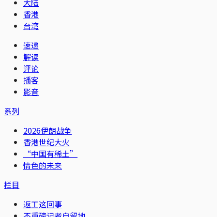
大陆
香港
台湾
速递
解读
评论
播客
影音
系列
2026伊朗战争
香港世纪大火
“中国有稀土”
情色的未来
栏目
返工这回事
不重磅记者自留地