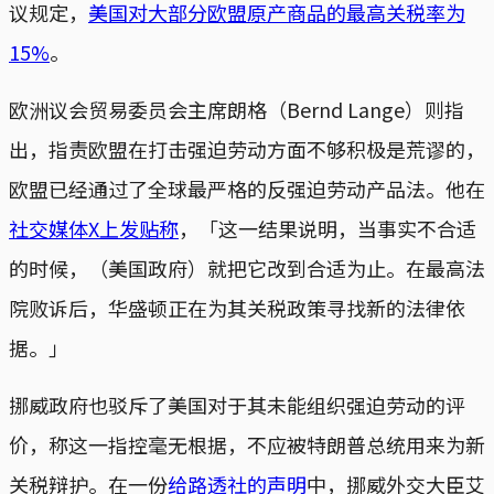
议规定，
美国对大部分欧盟原产商品的最高关税率为
15%
。
欧洲议会贸易委员会主席朗格（Bernd Lange）则指
出，指责欧盟在打击强迫劳动方面不够积极是荒谬的，
欧盟已经通过了全球最严格的反强迫劳动产品法。他在
社交媒体X上发贴称
，「这一结果说明，当事实不合适
的时候，（美国政府）就把它改到合适为止。在最高法
院败诉后，华盛顿正在为其关税政策寻找新的法律依
据。」
挪威政府也驳斥了美国对于其未能组织强迫劳动的评
价，称这一指控毫无根据，不应被特朗普总统用来为新
关税辩护。在一份
给路透社的声明
中，挪威外交大臣艾