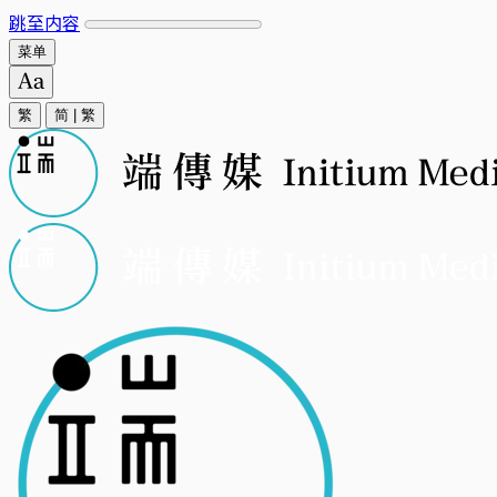
跳至内容
菜单
繁
简
|
繁