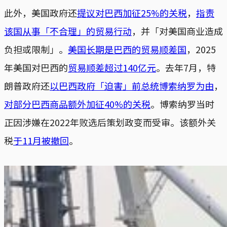
此外，美国政府还
提议对巴西加征25%的关税
，
指责
该国从事「不合理」的贸易行动
，并「对美国商业造成
负担或限制」。
美国长期是巴西的贸易顺差国
，2025
年美国对巴西的
贸易顺差超过140亿元
。去年7月，特
朗普政府还
以巴西政府「迫害」前总统博索纳罗为由
，
对部分巴西商品额外加征40%的关税
。博索纳罗当时
正因涉嫌在2022年败选后策划政变而受审。该额外关
税
于11月被撤回
。