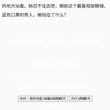
的地方站着。她忍不住去想，眼前这个戴着框架眼镜、
蓝色口罩的男人，被指控了什么？
端11周年限定优惠，1周1美元，让思考保持清爽
你的支持，不可或缺
成为会员，阅读全文，领取专属权益
选择守护方案 + 华尔街日报或纽约时报
年付・周年特惠
US$6.5
US$4
/月
月付
US$8
/月
立即解锁全文