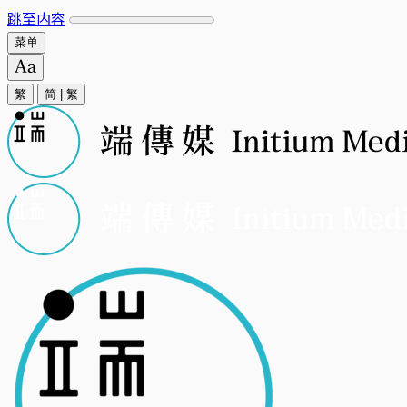
跳至内容
菜单
繁
简
|
繁