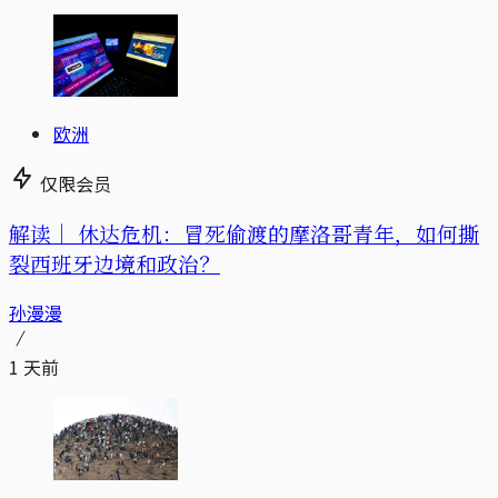
欧洲
仅限会员
解读｜
休达危机：冒死偷渡的摩洛哥青年，如何撕
裂西班牙边境和政治？
孙漫漫
1 天前