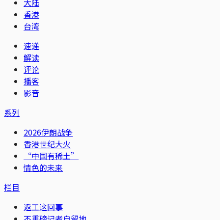
大陆
香港
台湾
速递
解读
评论
播客
影音
系列
2026伊朗战争
香港世纪大火
“中国有稀土”
情色的未来
栏目
返工这回事
不重磅记者自留地