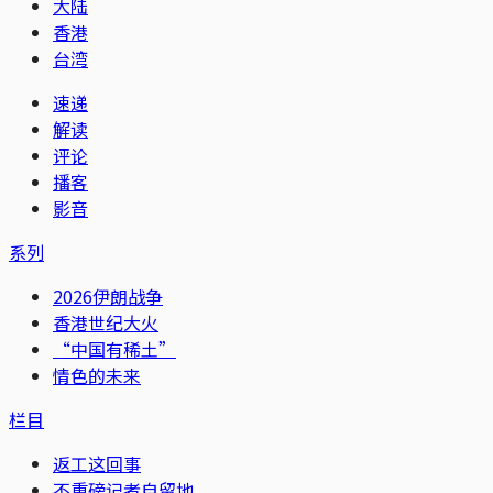
大陆
香港
台湾
速递
解读
评论
播客
影音
系列
2026伊朗战争
香港世纪大火
“中国有稀土”
情色的未来
栏目
返工这回事
不重磅记者自留地