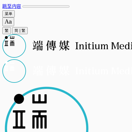
跳至内容
菜单
繁
简
|
繁