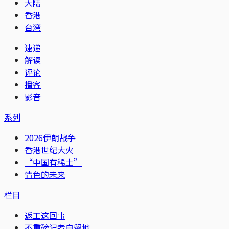
大陆
香港
台湾
速递
解读
评论
播客
影音
系列
2026伊朗战争
香港世纪大火
“中国有稀土”
情色的未来
栏目
返工这回事
不重磅记者自留地