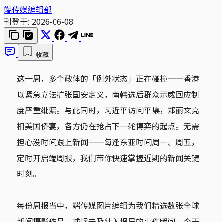
端传媒编辑部
刊登于:
2026-06-08
收藏
这一周，多个政体的「例外状态」正在碰撞——香港
以紧急立法扩张国安定义，南韩选后群众示威回应制
度严重纰漏。与此同时，习近平访问平壤，郑丽文亮
相美国侨宴，各方仍在抢占下一轮博弈的起点。无需
担心没时间跟上新闻——每逢东亚时间周一、周五，
定时开启端周报，我们带你快速掌握近期的新闻关键
时刻。
每份周报当中，端传媒图片编辑为我们精选数张全球
新闻摄影作品，捕捉未及纳入报导的事件瞬间。今天