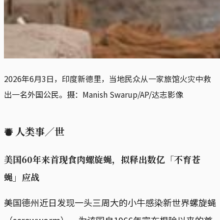
2026年6月3日，印度新德里，当地民众从一家旅馆火灾中救
出一名外国公民。摄：Manish Swarup/AP/达志影像
⛇
人类事／世
美国60年来首现食肉螺旋蝇，拟释出数亿「不育苍
蝇」应战
美国德州近日发现一头三周大的小牛感染新世界螺旋蝇