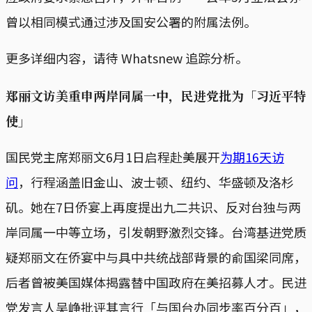
曾以相同模式通过涉及国安公署的附属法例。
更多详细内容，请待 Whatsnew 追踪分析。
郑丽文访美重申两岸同属一中，民进党批为「习近平特
使」
国民党主席郑丽文6月1日启程赴美展开
为期16天访
问
，行程涵盖旧金山、波士顿、纽约、华盛顿及洛杉
矶。她在7日侨宴上再度提出九二共识、反对台独与两
岸同属一中等立场，引发朝野激烈交锋。台湾基进党质
疑郑丽文在侨宴中与具中共统战部背景的俞国梁同席，
后者曾被美国媒体揭露替中国政府在美招募人才。民进
党发言人吴峥批评其言行「与国台办同步率百分百」，