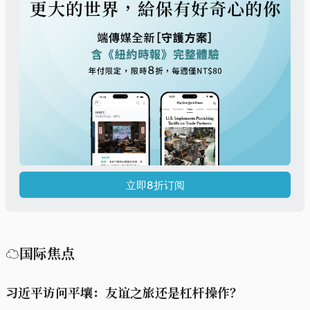
立即8折订阅
☁国际焦点
习近平访问平壤：友谊之旅还是杠杆操作？