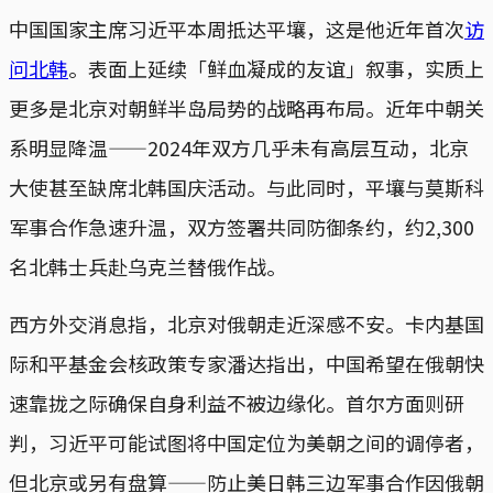
中国国家主席习近平本周抵达平壤，这是他近年首次
访
问北韩
。表面上延续「鲜血凝成的友谊」叙事，实质上
更多是北京对朝鲜半岛局势的战略再布局。近年中朝关
系明显降温——2024年双方几乎未有高层互动，北京
大使甚至缺席北韩国庆活动。与此同时，平壤与莫斯科
军事合作急速升温，双方签署共同防御条约，约2,300
名北韩士兵赴乌克兰替俄作战。
西方外交消息指，北京对俄朝走近深感不安。卡内基国
际和平基金会核政策专家潘达指出，中国希望在俄朝快
速靠拢之际确保自身利益不被边缘化。首尔方面则研
判，习近平可能试图将中国定位为美朝之间的调停者，
但北京或另有盘算——防止美日韩三边军事合作因俄朝