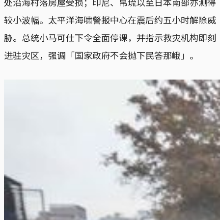
处沿海村落房屋受损；印尼、帛琉以至日本南部亦测得
较小波幅。太平洋海啸警报中心在震后约五小时解除威
胁。总统小马可仕下令全面停课，并指示救灾机构即刻
进驻灾区，强调「国家政府不会抛下民答那峨」。