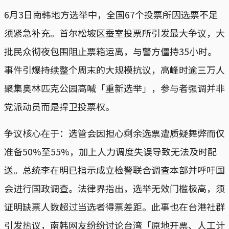
6月3日南韩地方选举中，全国67个投票所因选票不足
须紧急补充。首尔松坡区蚕室投票所引发最大争议，大
批民众彻夜包围阻止票箱运离，与警方僵持35小时。
事件引爆持续整个周末的大规模抗议，高峰时逾三万人
聚集奥林匹克公园高喊「重新选举」，参与者强调并非
党派动员而是捍卫投票权。
争议核心在于：选管会因担心剩余选票遭质疑舞弊而仅
准备50%至55%，加上人力调度失误导致无法及时配
送。总统李在明已指示成立检警联合调查本部并呼吁国
会进行国政调查。法律界指出，选举无效门槛极高，须
证明缺票人数超过当选者得票差距。此事也在台港社群
引发热议，南韩网友纷纷讨论台湾「原地开票、人工计