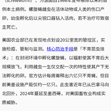
（screwworm），为该国自1966年宣布根除以来的首
例本土病例。螺旋蝇雌虫在活体动物或人类的伤口产
卵，幼虫孵化后以尖锐口器钻入活肉，若不治疗可致宿
主死亡。
美国农业部已在发现地点划设20公里宽的管控区，实
施检疫、管制与监测。
核心防治手段
是「不育昆虫技
术」：在封闭环境中孵化螺旋蝇，以辐射使其不育后大
规模放飞，利用雌虫一生仅交配一次的特性使其产下无
法孵化的卵。官方估计每周需释出六亿只不育蝇，但目
前美墨设施产能仅约一亿只。此虫害近年已从巴拿马向
北回扑，2024年蔓延至墨西哥，对美国畜牧业构成实
质威胁。