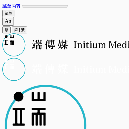
跳至内容
菜单
繁
简
|
繁