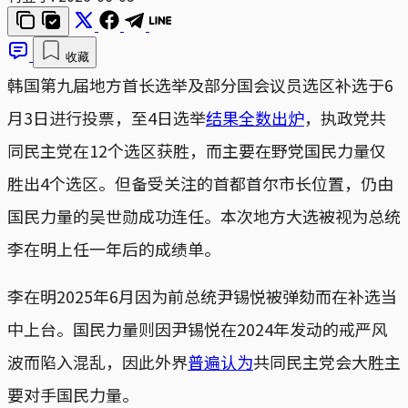
收藏
韩国第九届地方首长选举及部分国会议员选区补选于6
月3日进行投票，至4日选举
结果全数出炉
，执政党共
同民主党在12个选区获胜，而主要在野党国民力量仅
胜出4个选区。但备受关注的首都首尔市长位置，仍由
国民力量的吴世勋成功连任。本次地方大选被视为总统
李在明上任一年后的成绩单。
李在明2025年6月因为前总统尹锡悦被弹劾而在补选当
中上台。国民力量则因尹锡悦在2024年发动的戒严风
波而陷入混乱，因此外界
普遍认为
共同民主党会大胜主
要对手国民力量。