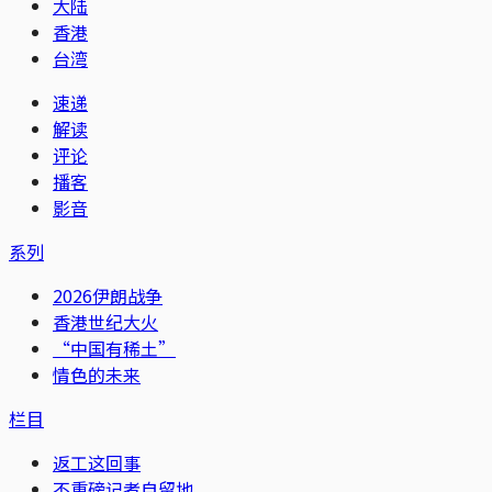
大陆
香港
台湾
速递
解读
评论
播客
影音
系列
2026伊朗战争
香港世纪大火
“中国有稀土”
情色的未来
栏目
返工这回事
不重磅记者自留地