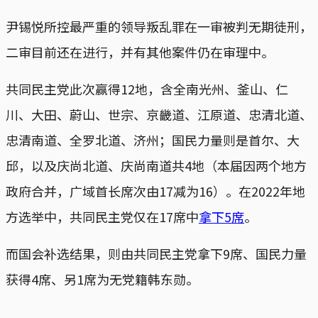
尹锡悦所控最严重的领导叛乱罪在一审被判无期徒刑，
二审目前还在进行，并有其他案件仍在审理中。
共同民主党此次赢得12地，含全南光州、釜山、仁
川、大田、蔚山、世宗、京畿道、江原道、忠清北道、
忠清南道、全罗北道、济州；国民力量则是首尔、大
邱，以及庆尚北道、庆尚南道共4地（本届因两个地方
政府合并，广域首长席次由17减为16）。在2022年地
方选举中，共同民主党仅在17席中
拿下5席
。
而国会补选结果，则由共同民主党拿下9席、国民力量
获得4席、另1席为无党籍韩东勋。