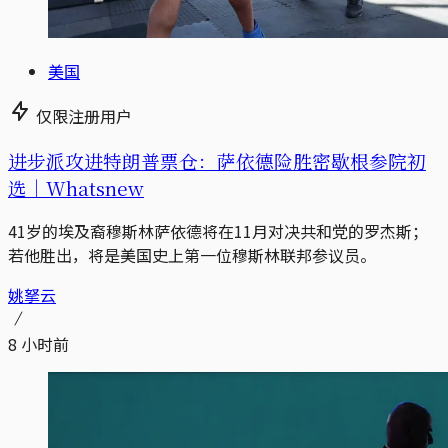
美国
仅限注册用户
进步派攻进特朗普票仓：萨依德险胜密歇根参院初
选｜Whatsnew
41岁的埃及裔穆斯林萨依德将在11月对决共和党的罗杰斯；
若他胜出，将是美国史上第一位穆斯林联邦参议员。
姚拏云
8 小时前