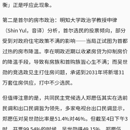
衡」正是呼应此现象。
第二是首尔的房市政治：明知大学政治学教授申律
（Shin Yul，音译）分析，首尔选民的投票倾向，部分
受到对政府住宅政策不满的影响——当局正试图为首都
过热的房市降温。李在明政近期以收紧房贷为抑制房价
的降温手段，导致有房族和首购族皆心生不满；而吴世
勋的竞选政见主打住房问题，承诺到2031年将新增31
万套住房供应，打中不少选民。
但值得注意的是，共同民主党候选人郑愿伍其实在选前
民调和出口民调皆为领先，多家电视台出口民调显示，
郑愿伍对吴世勋比率是51.4%对46%。但截至4日下午3
时、开票99.54%的时候，吴世勋得49.15%、郑愿伍