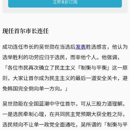
立即8折订阅
现任首尔市长连任
成功连任市长的吴世勋在当选后
发表
胜选感言，他认为
选举胜利的功劳应归于选民，而非他个人。他强调，
「各位市民再次确立了民主主义『制衡与平衡』这一原
则，大家让首尔成为民主主义的最后一道安全关卡，避
免韩国完全倒向单一方向。」
吴世勋能在全国蓝潮中守住首尔，可从三股力道理解。
一是选民牵制心理，在共同民主党预期大获全胜之际，
选民倾向不让单一政党全面通吃，吴所谓的「制衡与平