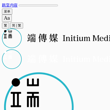
跳至内容
菜单
繁
简
|
繁