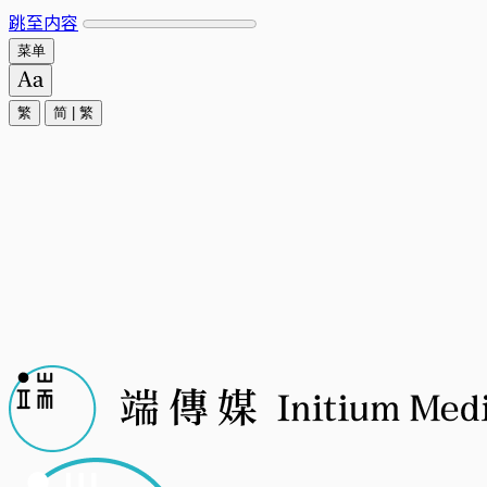
跳至内容
菜单
繁
简
|
繁