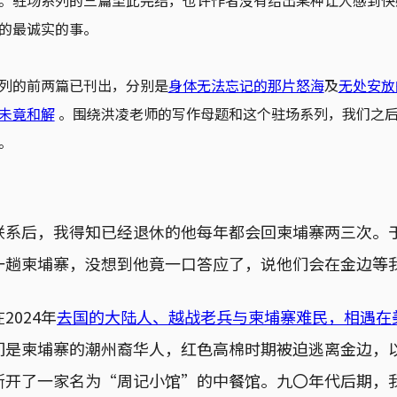
。驻场系列的三篇至此完结，也许作者没有给出某种让人感到快
的最诚实的事。
列的前两篇已刊出，分别是
身体无法忘记的那片怒海
及
无处安放
未竟和解
。围绕洪凌老师的写作母题和这个驻场系列，我们之后还会
。
联系后，我得知已经退休的他每年都会回柬埔寨两三次。
一趟柬埔寨，没想到他竟一口答应了，说他们会在金边等
2024年
去国的大陆人、越战老兵与柬埔寨难民，相遇在
们是柬埔寨的潮州裔华人，红色高棉时期被迫逃离金边，
斯开了一家名为“周记小馆”的中餐馆。九〇年代后期，