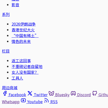
影音
系列
2026伊朗战争
香港世纪大火
“中国有稀土”
情色的未来
栏目
返工这回事
不重磅记者自留地
女人没有国家？
工具人
周边商城
Facebook
Twitter
Bluesky
Discord
Gith
Whatsapp
Youtube
RSS