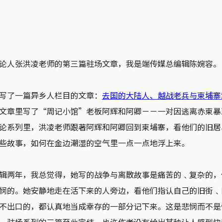
论人张洪凌老师的第三篇驻场文章，我是端传媒总编辑陈婉容。
写了一篇异乡人栏目的文章：
去国的大陆人、越战老兵与柬埔寨
文章里写了“周记小馆”老板阿辉和阿卿－－一对因逃离赤柬暴
论系列里，洪凌老师跟著阿辉和阿卿回到柬埔寨，看他们的旧居
些故事，如何在金边潮湿的空气里一点一点地浮上来。
辑两年，我总觉得，她写的战争与离散故事是痛苦的﹑复杂的，
悯的。她安静地走在活下来的人旁边，看他们指认自己的旧街﹑
不出口的，都认真地当成幸存的一部分记下来。这是悲悯而不是