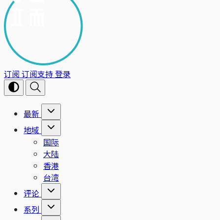
订阅
订阅支持
登录
最新
地域
国际
大陆
香港
台湾
评论
系列