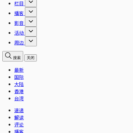
栏目
播客
影音
活动
周边
搜索
关闭
最新
国际
大陆
香港
台湾
速递
解读
评论
播客