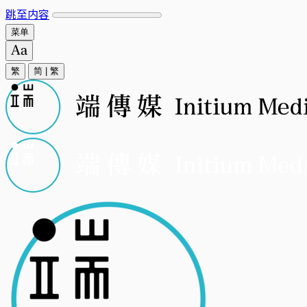
跳至内容
菜单
繁
简
|
繁