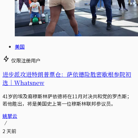
美国
仅限注册用户
进步派攻进特朗普票仓：萨依德险胜密歇根参院初
选｜Whatsnew
41岁的埃及裔穆斯林萨依德将在11月对决共和党的罗杰斯；
若他胜出，将是美国史上第一位穆斯林联邦参议员。
姚拏云
2 天前