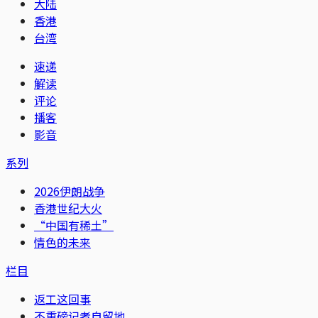
大陆
香港
台湾
速递
解读
评论
播客
影音
系列
2026伊朗战争
香港世纪大火
“中国有稀土”
情色的未来
栏目
返工这回事
不重磅记者自留地