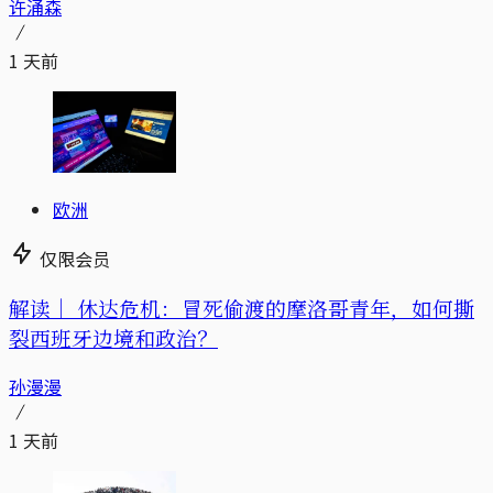
许涌森
1 天前
欧洲
仅限会员
解读｜
休达危机：冒死偷渡的摩洛哥青年，如何撕
裂西班牙边境和政治？
孙漫漫
1 天前