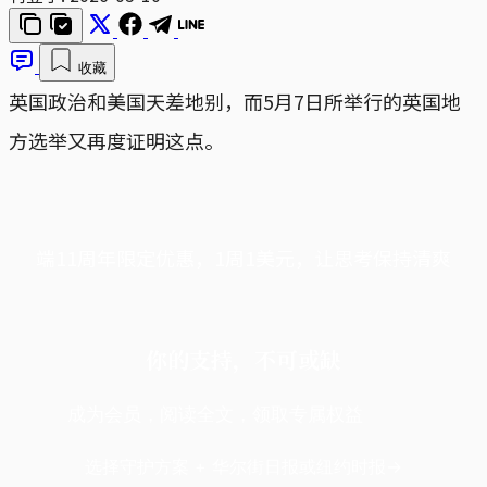
收藏
英国政治和美国天差地别，而5月7日所举行的英国地
方选举又再度证明这点。
端11周年限定优惠，1周1美元，让思考保持清爽
你的支持，不可或缺
成为会员，阅读全文，领取专属权益
选择守护方案 + 华尔街日报或纽约时报