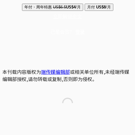
年付・周年特惠
US$6.5
US$4
/月
月付
US$8
/月
立即解锁全文
已是会员？
登录
本刊载内容版权为
端传媒编辑部
或相关单位所有,未经端传媒
编辑部授权,请勿转载或复制,否则即为侵权。