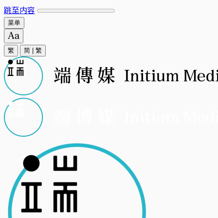
跳至内容
菜单
繁
简
|
繁