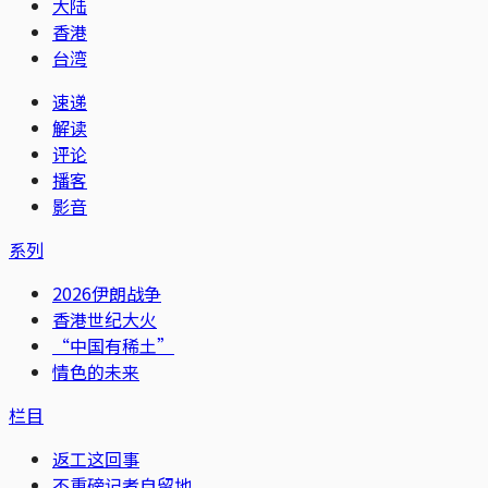
大陆
香港
台湾
速递
解读
评论
播客
影音
系列
2026伊朗战争
香港世纪大火
“中国有稀土”
情色的未来
栏目
返工这回事
不重磅记者自留地