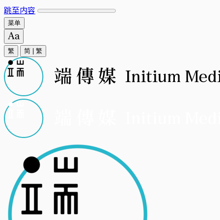
跳至内容
菜单
繁
简
|
繁