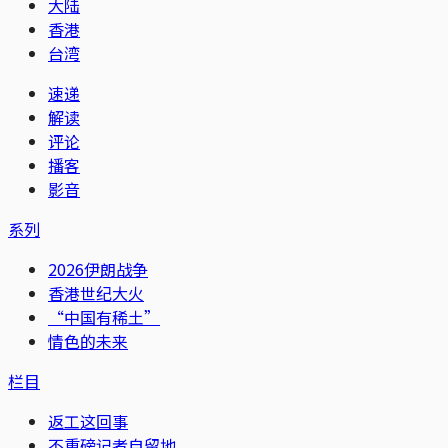
大陆
香港
台湾
速递
解读
评论
播客
影音
系列
2026伊朗战争
香港世纪大火
“中国有稀土”
情色的未来
栏目
返工这回事
不重磅记者自留地