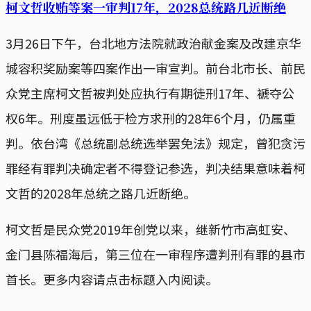
柯文哲收贿等案一审判17年，2028总统路几近断绝
3月26日下午，台北地方法院就政治献金案及改建京华
城容积奖励案等四案作出一审宣判。前台北市长、前民
众党主席柯文哲被判处应执行有期徒刑17年、褫夺公
权6年。刑度虽远低于检方求刑的28年6个月，仍属重
判。依台湾《总统副总统选举罢免法》规定，曾犯贪污
罪经有罪判决确定者不得登记参选，判决结果意味着柯
文哲的2028年总统之路几近断绝。
柯文哲是民众党2019年创党以来，继新竹市高虹安、
金门县陈福海后，第三位在一审程序遭判刑有罪的县市
首长。更多内容请点击标题入内阅读。