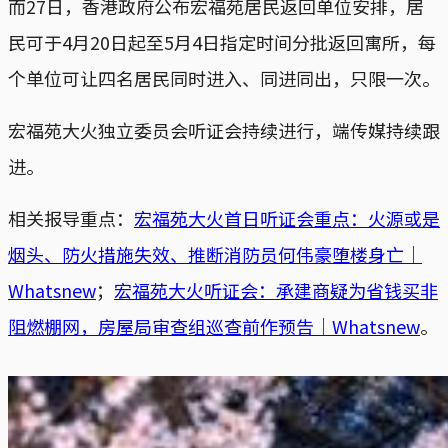
而27日，香港政府公布宏福苑居民返回单位安排，居
民可于4月20日起至5月4日指定时间分批返回寓所，每
个单位可让四名居民同时进入、同进同出，只限一次。
宏福苑大火独立委员会听证会持续进行，端传媒持续跟
进。
相关报导重点：
宏福苑大火首日听证会重点：火源或是
烟头、防火措施失效、推断消防员何伟豪堕楼身亡｜
Whatsnew
；
宏福苑大火听证会：承建商疑为省钱买非
阻燃棚网，房屋局审查组巡查前作预告｜Whatsnew
。