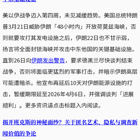
美以伊战争迈入第四周，未见减缓趋势。美国总统特朗
普3月21日威胁伊朗「48小时内」开放荷莫兹海峡，否
则就要攻打其发电设施之后，伊朗22日也不甘示弱，
扬言将全面封锁海峡并攻击中东他国的关键基础设施。
直到26日向
伊朗发出警告
，要求德黑兰尽快谈判结束
战争，否则将面临更猛烈的军事打击，并暗示伊朗高层
可能遭暗杀。他宣布再延后10天对伊朗能源设施的打
击，暂缓期限延至2026年4月6日，并强调谈判「进展
顺利」
。
更多资讯请点击标题入内阅读。
揭开班克斯的神秘面纱？关于匿名艺术、隐私与调查新
闻价值的争论