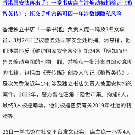
香港国安法再出手：一拳书店店主涉煽动被捕检走《黎
智英传》；拒交手机密码可囚一年涉数据隐私风险
香港独立书店「一拳书馆」负责人庞一鸣及3名女职
员，3月24日已被警务处国家安全处拘捕。消息指，他
们涉嫌违反《维护国家安全条例》第24条「明知而出
售具煽动意图的刊物」罪，并检获一批涉案具煽动意图
的书籍，包括由《壹传媒》创办人传记《黎智英传》。
是次为香港近年少有涉及独立书店负责人被国安拘捕的
案件。2023年，警方曾在旺角「隐世市集」拘捕6人，
最终3人被控煽动，他们被指售卖有关2019年社运的刊
物等。
26日一拳书馆在社交平台发文证实，店主庞一鸣等4人