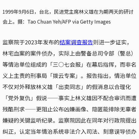
1999年9月6日，台北，民进党主席林义雄在为期两天的研讨
会上。摄：Tao Chuan Yeh/AFP via Getty Images
监察院于2023年发布的
结案调查报告
则进一步证实，
林宅血案的案件侦办，实际上由警备总司令部（警总）
等情治单位组成的「三○七会报」在幕后指挥，而非名
义上主责的刑事局「拨云专案」。报告指出，情治单位
不仅对外释放林义雄「出卖同志」的假消息以合理化
「党外复仇」假说——事实上林义雄因不配合审讯而遭
残酷刑求——更阻止公布凶嫌画像、隐匿能排除无辜者
嫌疑的关键监听纪录。监察院因此在同年对行政院提出
纠正，认定当年情治系统非法介入司法、刻意误导侦办