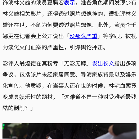
饰演林义雄的演员夏腾宏
表示
，准备角色期间发现少有
林义雄相关影片，还得透过照片想像神韵，遭批评林义
雄还在世，不解为何要透过照片想像。此外，演员李千
娜更在记者会上公开说出「
没那么严重
」等字眼，被视
为淡化灭门血案的严重性，引爆舆论抨击。
影评人翁煌德在其粉专「无影无踪」
发出长文
指出多项
争议，包括该片未经家属同意、导演家族背景以及娱乐
化宣传。他质疑，在当事人还在世的时候，林宅血案竟
变成具娱乐性的题材，「这难道不是一种对受难者最残
酷的剥削？」