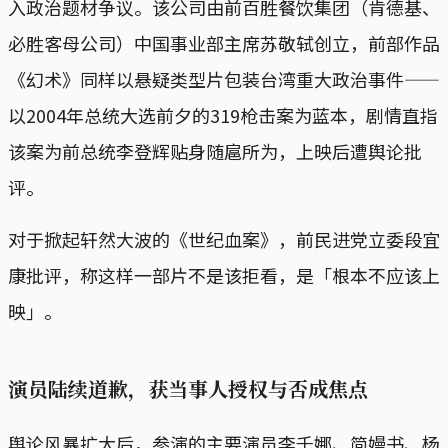
入政治题材争议。该公司由前百胜餐饮集团（肯德基、
必胜客母公司）中国事业部主席苏敬轼创立，前部作品
《幻术》同样以悬疑类型片包装台湾重大政治事件——
以2004年总统大选前夕的319枪击案为蓝本，剧情直指
该案为前总统李登辉贴身随扈所为，上映后遭舆论批
评。
对于掀起轩然大波的《世纪血案》，前民进党立委段宜
康批评，称这样一部片不是该拒看，是「根本不应该上
映」。
演员陆续道歉，获当事人授权与否成焦点
舆论风暴扩大后，参演的主要演员李千娜、简嫚书、杨