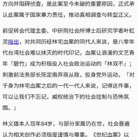
方向并阻碍侦查，是此案至今未破的重要原因，正式承
认此案属于国家暴力责任，推动真相调查与转型正义。
前促转会代理主委、中研院社会所博士后研究学者叶虹
灵
指出
，对共同历经林宅血案的同代人来说，是八零年
代台湾社会难以抹灭的时代印记，血案让浪漫的文艺青
年「碧竹」成为积极投入社会政治运动的「林双不」；
刺激前法务部长陈定南弃商从政，投身党外运动，「对
于身为林宅血案之后的一代一代人来说，记得这件事，
可以让我们不忘记，威权统治下的社会控制与恐怖氛
围。」
林义雄本人现年84岁，与部分家属仍在世，社会普遍
认为相关创作必须极度谨慎与尊重。《世纪血案》以