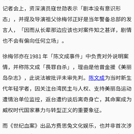
记者会上，资深演员寇世勋表示「剧本没有意识形
态」，并提及导演祖父徐梅邻正好是当年警备总部的发
言人，「因而从长辈那边应该也对案件知之甚详，剧情
也不会有偏向任何立场」。
徐梅邻亦在1981 年「陈文成事件」中负责对外说明案
情，并称陈文成「畏罪自杀」，理由是他曾金援《美丽
岛杂志》，此说法被批评未审先判。
陈文成
为当时新生
代年轻学者，因关注台湾民主与人权、支持美丽岛运动
遭情治单位监控，返台遭约谈后离奇身亡，其命案成为
威权时代国家暴力与转型正义的重要象征。
而《世纪血案》出品方费思兔文化娱乐，也并非首次涉