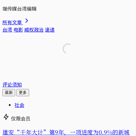
端传媒台湾编辑
所有文章
台湾
电影
威权政治
速递
评论须知
最新
更多
社会
仅限会员
雄安“千年大计”第9年，一项进度为0.9%的新城