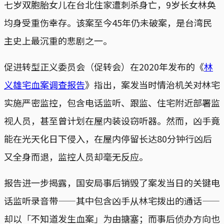
七岁双胞胎女儿在台北住家遭刺杀身亡，9岁长女林奂
均身受重伤幸存。该案至今45年仍未破案，是台湾民
主史上最沉重的悲剧之一。
促进转型正义委员会（促转会）在2020年发布的《
林
义雄宅血案调查报告
》指出，案发当时情治机关对林宅
实施严密监控，包含电话监听、跟监、住宅附近部署监
视人员，甚至曾计划在屋内装设窃听器。然而，凶手竟
能在光天化日下侵入，在屋内停留长达80分钟行凶后
又全身而退，监控人员却毫无反应。
报告进一步揭露，国安局事后销毁了案发当日的关键电
话监听录音带——其中包含凶手从林宅拨出的通话——
却以「不知道发生血案」为由搪塞；而事后侦办方向也