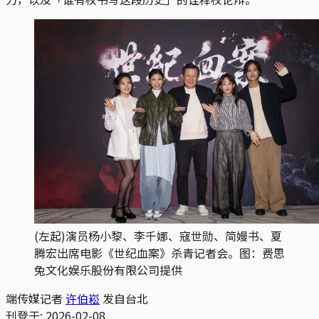
(左起)演员杨小黎、李千娜、寇世勋、简嫚书、夏
腾宏出席电影《世纪血案》杀青记者会。图：费思
兔文化娱乐股份有限公司提供
端传媒记者
许伯崧
发自台北
刊登于:
2026-02-08