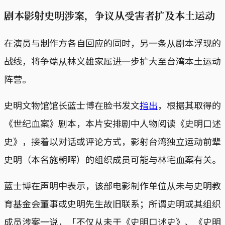
剧本影射史明涉案，争议从受害者扩及本土运动
在演员与制作方各自回应的同时，另一条从剧本浮现的
战线，将争端从林义雄家属进一步扩大至台湾本土运动
阵营。
史明文物馆馆长蓝士博在脸书发文
指出
，根据其取得的
《世纪血案》剧本，本片安排剧中人物阅读《史明口述
史》，接着以对话或评论方式，影射台湾独立运动前辈
史明（本名施朝晖）的组织成员可能与林宅血案有关。
蓝士博在声明中表示，该部电影制作单位从未与史明教
育基金会董事或史明先生故旧联系；所谓史明或其组织
成员涉案一说，「不仅从未于《史明口述史》、《史明