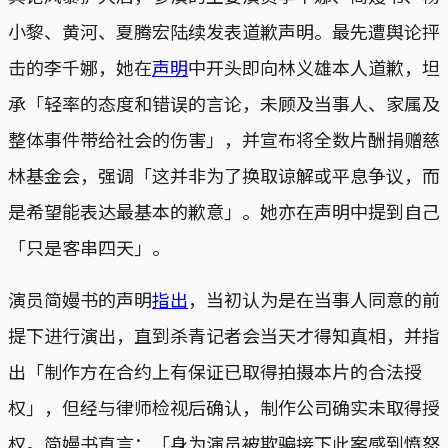
小黎、黄河、夏腾宏陆续发表道歉声明。最先遭舆论抨
击的李千娜，她在
声明
中开头即向林义雄本人道歉，坦
承「轻率的态度和错误的言论，未顾及当事人、家属及
整体事件带给社会的伤害」，并宣布将全数片酬捐赠慈
林基金会，强调「这并非为了换取谅解或平息争议，而
是希望能表达最基本的歉意」。她亦在声明中提到自己
「只是客串四天」。
演员简嫚书的声明
指出
，当初认为是在当事人同意的前
提下进行演出，直到杀青记者会当天才得知真相，并指
出「制作方在合约上有保证已取得拍摄本片的合法授
权」，但经与律师检视后确认，制作公司确实未取得授
权。简嫚书直言：「身为演员被欺骗接下此案感到愤怒