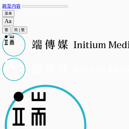
跳至内容
菜单
繁
简
|
繁