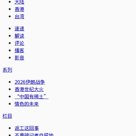
大陆
香港
台湾
速递
解读
评论
播客
影音
系列
2026伊朗战争
香港世纪大火
“中国有稀土”
情色的未来
栏目
返工这回事
不重磅记者自留地