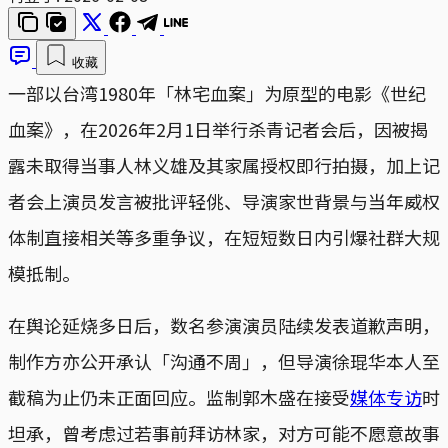
收藏
一部以台湾1980年「林宅血案」为原型的电影《世纪
血案》，在2026年2月1日举行杀青记者会后，因被揭
露未取得当事人林义雄及其家属授权即行拍摄，加上记
者会上演员发言被批评轻佻、导演家世背景与当年威权
体制直接相关等多重争议，在短短数日内引爆社群大规
模抵制。
在舆论延烧多日后，数名参演演员陆续发表道歉声明，
制作方亦公开承认「沟通不周」，但导演徐琨华本人至
截稿为止仍未正面回应。监制郭木盛在接受
媒体专访
时
坦承，曾考虑过若事前拜访林家，对方可能不愿意故事