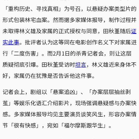
「重构历史、寻找真相」为号召，以悬疑办案类型片的
形式包装林宅血案。然而据多家媒体报导，制作过程并
未取得林义雄及家属的正式授权与同意，田秋堇随后
证
实此事
。批评者认为这等同在电影创作名义下对家属进
行「二度伤害」。而2月1日的杀青记者会，则让这层
质疑彻底引爆。田秋堇受访时
坦言
，林义雄近来身体不
好，家属仍在犹豫是否告诉他这件事。
记者会上，剧组以「悬案追凶」、「办案层层抽丝剥
茧」等娱乐化语汇介绍影片，现场强调悬疑感与办案快
感。多家媒体报导均见主要演员谈笑风生，形容办案情
节「很有快感」，宛如「福尔摩斯跟华生」。