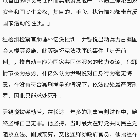
取自由的职责与使命而实施紧急戒严，本质上侵犯国家
安全和国民生命权，其目的、手段、执行情况都带有反
国家活动的性质。」
独检组检察官助理朴亿洙批判，尹锡悦出动兵力占据国
会大楼等设施，此等破坏宪法秩序的事件「史无前
例」，擅自动用应为国家共同体服务的物力资源，犯罪
情节极为恶劣。朴亿洙认为尹锡悦对自身行为毫无悔
意，在没有符合减刑考量的情况下，依法应处最严厉刑
罚，因此只能求处死刑。
尹锡悦被弹劾后，在长达一年多的刑事审判过程中，始
终坚称自己无罪。他坚持，当时最大在野党共同民主党
阻挠立法、削减预算，又接连弹劾政府官员，他指控在