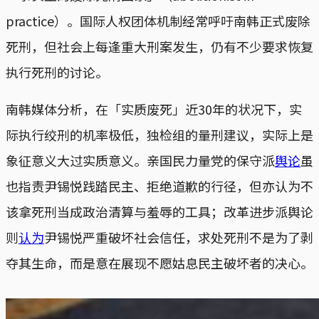
practice）。国际人权团体机制经常呼吁南韩正式废除
死刑，但社会上每逢重大刑案发生，仍有不少要求恢复
执行死刑的讨论。
南韩媒体分析，在「实质废死」近30年的状况下，实
际执行绞刑的机率极低，独检组的量刑建议，实际上是
象征意义大过实质意义。亲国民力量党的保守派
舆论
虽
也指责尹锡悦践踏民主、拒绝道歉的行径，但亦认为不
该拿死刑当成政治清算与羞辱的工具；改革进步派舆论
则
认为
尹锡悦严重破坏社会信任，求处死刑不是为了剥
夺其生命，而是意在展现不愿姑息民主破坏者的决心。