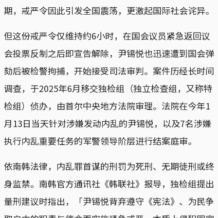
期，戒严令因此引发全国震荡，更激起国际社会诧异。
但这份戒严令仅维持约6小时，在国会议员紧急返回议
会投票反制之后即宣告解除，尹锡悦也迅速遭到国会弹
劾后被检警拘捕，开始接受司法审判。案件历经长时间
调查，于2025年6月移交独检组（独立检查组，又称特
检组）侦办，由首尔中央地方法院审理。法院在今年1
月13日当天针对涉嫌发动内乱的尹锡悦，以及7名涉嫌
执行内乱重要任务的军警领导阶层进行结案庭审。
依南韩法律，内乱罪首谋的刑罚为死刑、无期徒刑或终
身监禁。南韩官方通讯社《韩联社》报导，独检组提出
量刑建议时指出，「尹锡悦背弃遵守《宪法》、为民争