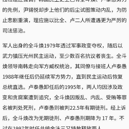
的先例，尹锡悦却步上他们的后尘试图策动内乱，为防
止悲剧重演，理应施以比全、卢二人所遭遇更为严厉的
司法惩治。
军人出身的全斗焕1979年透过军事政变夺权，随后以
武力镇压光州民主运动，至少数百名抗议者丧生。全斗
焕领导南韩走向军方威权统治，其同僚与接班人卢泰愚
1988年继任后仍延续军方势力，直到民主运动后恢复
总统直选。卢泰愚卸任后的1995年，两人均因涉及政
变和贪腐案遭到追究，全斗焕因叛乱、内乱、受贿等罪
名被判处死刑，卢泰愚则被判22.5年有期徒刑。经上诉
后，全斗焕改为无期徒刑、卢泰愚刑期降为 17 年。不
过在1997年时任总统金泳三又特赦释放两人。