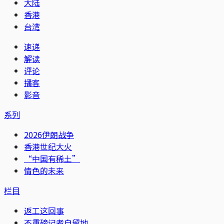
大陆
香港
台湾
速递
解读
评论
播客
影音
系列
2026伊朗战争
香港世纪大火
“中国有稀土”
情色的未来
栏目
返工这回事
不重磅记者自留地