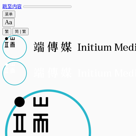
跳至内容
菜单
繁
简
|
繁