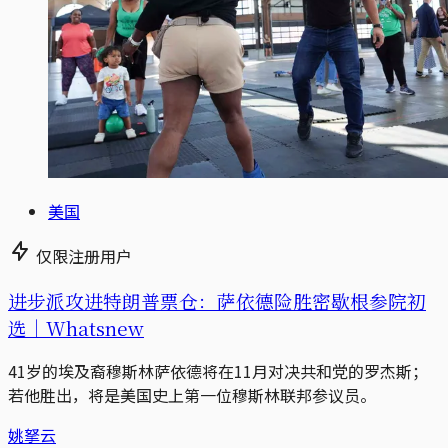
美国
仅限注册用户
进步派攻进特朗普票仓：萨依德险胜密歇根参院初
选｜Whatsnew
41岁的埃及裔穆斯林萨依德将在11月对决共和党的罗杰斯；
若他胜出，将是美国史上第一位穆斯林联邦参议员。
姚拏云