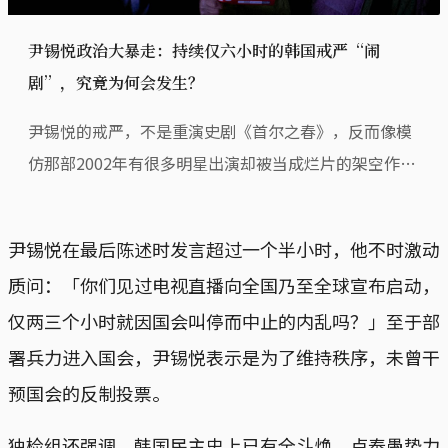
尹锡悦政治大暴走：持续仅六小时的韩国戒严“闹
剧”，究竟为何会发生？
尹锡悦的戒严，不是重演史剧《首尔之春》，反而像模
仿那部2002年有很多明星出演却被当成烂片的架空作品
《紧急措施19号》。
尹锡悦在最后陈述时发言超过一个半小时，他不时激动
质问：「你们见过电视直播向全国乃至全球宣布启动，
仅两三个小时就因国会叫停而中止的内乱吗？」至于部
署兵力进入国会，尹锡悦表示是为了维持秩序，未曾干
预国会的反制投票。
独检组还强调，韩国民主史上已有全斗焕、卢泰愚势力