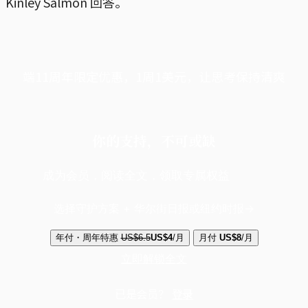
Kinley Salmon 回答。
端11周年限定优惠，1周1美元，让思考保持清爽
你的支持，不可或缺
成为会员，阅读全文，领取专属权益
选择守护方案 + 华尔街日报或纽约时报
年付・周年特惠
US$6.5
US$4
/月
月付
US$8
/月
立即解锁全文
已是会员？
登录