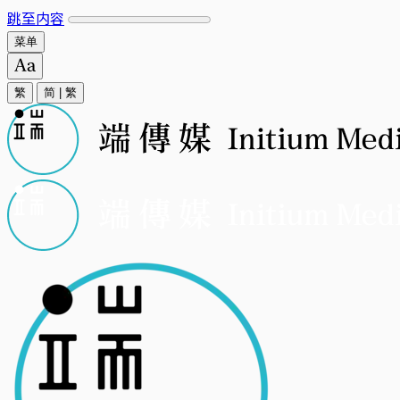
跳至内容
菜单
繁
简
|
繁