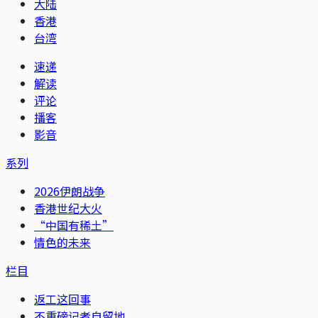
大陆
香港
台湾
速递
解读
评论
播客
影音
系列
2026伊朗战争
香港世纪大火
“中国有稀土”
情色的未来
栏目
返工这回事
不重磅记者自留地