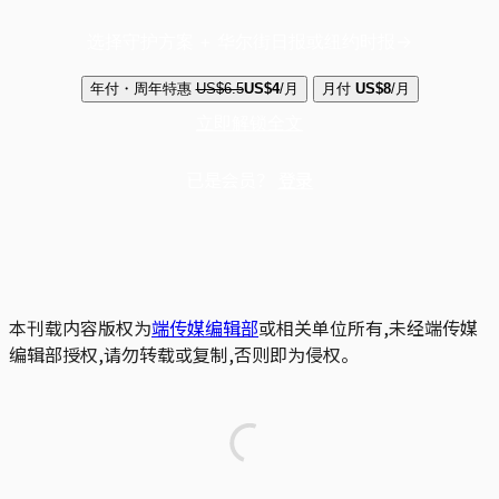
选择守护方案 + 华尔街日报或纽约时报
年付・周年特惠
US$6.5
US$4
/月
月付
US$8
/月
立即解锁全文
已是会员？
登录
本刊载内容版权为
端传媒编辑部
或相关单位所有,未经端传媒
编辑部授权,请勿转载或复制,否则即为侵权。