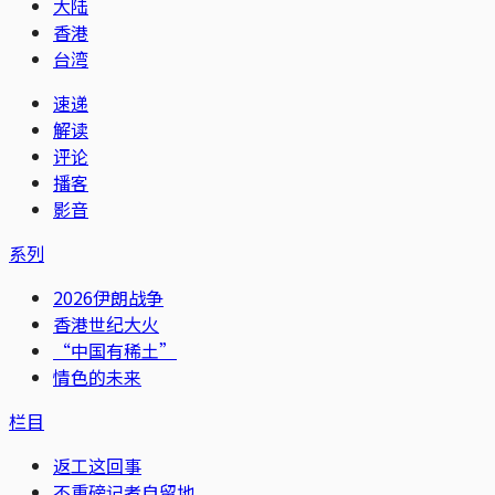
大陆
香港
台湾
速递
解读
评论
播客
影音
系列
2026伊朗战争
香港世纪大火
“中国有稀土”
情色的未来
栏目
返工这回事
不重磅记者自留地