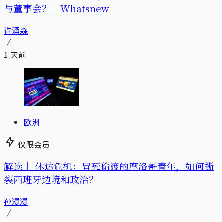
与董事会？｜Whatsnew
许涌森
1 天前
欧洲
仅限会员
解读｜
休达危机：冒死偷渡的摩洛哥青年，如何撕
裂西班牙边境和政治？
孙漫漫