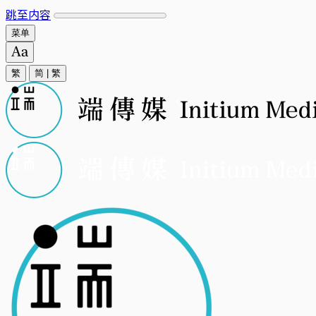
跳至内容
菜单
繁
简
|
繁