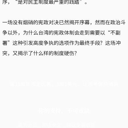
序，“是对民主制度最严重的践踏”。
一场没有烟硝的宪政对决已然揭开序幕，然而在政治斗
争以外，为什么台湾的宪政体制会走到需要以“不副
署”这种引发高度争执的选项作为最终手段？这场冲
突，又揭示了什么样的制度硬伤？
端11周年限定优惠，1周1美元，让思考保持清爽
你的支持，不可或缺
成为会员，阅读全文，领取专属权益