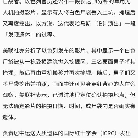
亡故者。以色列官员还公布一段长达14分钟的军用无
人机拍摄影片，显示有人将白色尸袋丢入土坑，掩埋后
又再度挖出。以方说，这代表哈马斯「设计演出」一段
「发现遗体」的过程。
美联社亦分析了以色列发布的影片，其中显示一个白色
尸袋被从一栋受损建筑抛入挖掘区，三名蒙面男子将其
掩埋，随后再由重机搬移并再次掩埋。随后，男子们又
将尸袋挖出并拍照，画面中还可见身穿红背心的人在旁
观察。美联社表示，已透过地理定位确认拍摄地点，但
无法确定影片的拍摄日期、时间，或尸袋内是否确实有
遗体。
负责居中运送人质遗体的国际红十字会（ICRC）发出