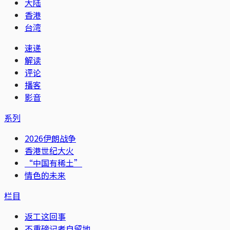
大陆
香港
台湾
速递
解读
评论
播客
影音
系列
2026伊朗战争
香港世纪大火
“中国有稀土”
情色的未来
栏目
返工这回事
不重磅记者自留地