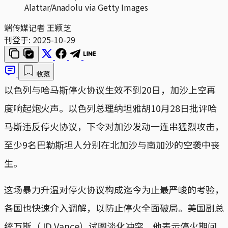
Alattar/Anadolu via Getty Images
端传媒记者 王颖芝
刊登于:
2025-10-29
收藏
以色列与哈马斯停火协议生效不到20日，加沙上空再
度响起炮火声。以色列总理纳坦雅胡10月28日批评哈
马斯违反停火协议，下令对加沙发动一连串猛烈攻击，
至少9名巴勒斯坦人分别在北加沙与南加沙的空袭中丧
生。
这场暴力升温对停火协议构成迄今为止最严峻的考验，
各国也快速介入调解，以防止停火全面破局。美国副总
统万斯（JD Vance）试图淡化冲突，他表示停火期间