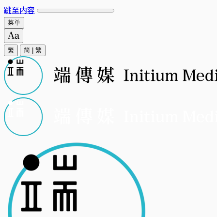
跳至内容
菜单
繁
简
|
繁