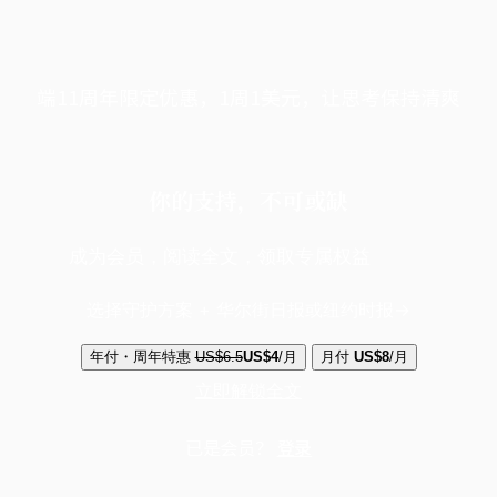
端11周年限定优惠，1周1美元，让思考保持清爽
你的支持，不可或缺
成为会员，阅读全文，领取专属权益
选择守护方案 + 华尔街日报或纽约时报
年付・周年特惠
US$6.5
US$4
/月
月付
US$8
/月
立即解锁全文
已是会员？
登录