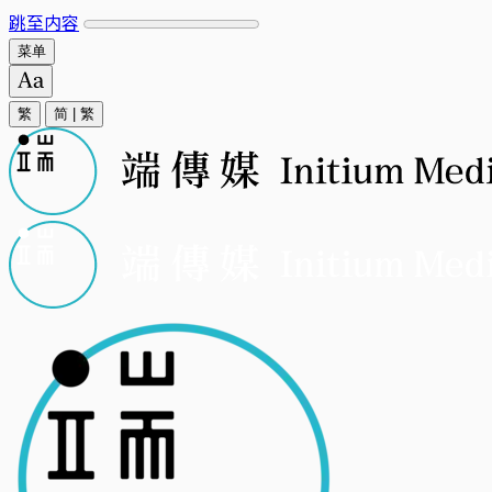
跳至内容
菜单
繁
简
|
繁