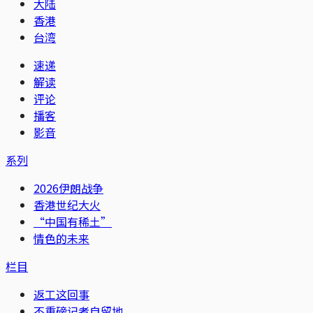
大陆
香港
台湾
速递
解读
评论
播客
影音
系列
2026伊朗战争
香港世纪大火
“中国有稀土”
情色的未来
栏目
返工这回事
不重磅记者自留地