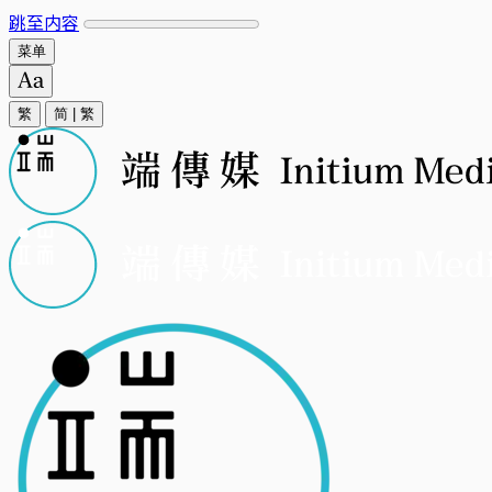
跳至内容
菜单
繁
简
|
繁