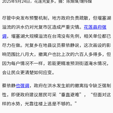
2025年9月24日，花莲光复乡。摄：陈焯煇/端传媒
尽管中央发布预警机制，地方政府负责疏散，但堰塞湖
溢流的洪水仍对光复市区造成严重灾情。
花莲县府强
调
，堰塞湖大规模溢流在台湾没有先例，相关单位都已
尽力在做。光复乡在地县议员蔡依静说，这次画设的影
响范围比八月大，撤离户也比上次的六百人多得多，但
因为每户情况不一样，若能更精准预测街道淹水情况，
会让民众更清楚如何应变。
蔡依静
也强调
，政府在洪水发生前的撤离指令缺乏强制
性，即便政府建议居民可采“垂直避难”，“但面对这
样的水势，光靠往楼上逃是不够的。”