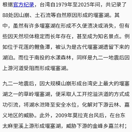
根据
官方纪录
，台湾自1979年至2025年间，共记录了
88处因山崩、土石流等自然原因形成的堰塞湖。其
中，虽然有许多堰塞湖在形成不久便溃决或消失，但有
些因天然坝体稳定而长年存在，甚至成为知名景点。例
如位于花莲的鲤鱼潭，被认为是古代堰塞湖遗留下来的
湖泊。而位于南投的水漾森林，同样是九二一地震后因
上游河道受阻而形成堰塞湖。
九二一地震后，因大规模山崩形成台湾史上最大的堰塞
湖之一的草岭堰塞湖，便采取人工开挖溢洪道的方式成
功引流，将湖水泄降至安全水位，化解对下游云林、嘉
义地区的威胁。此外，2009年莫拉克台风后，在台东
太麻里溪上游形成堰塞湖，威胁下游的金峰乡嘉兰村；