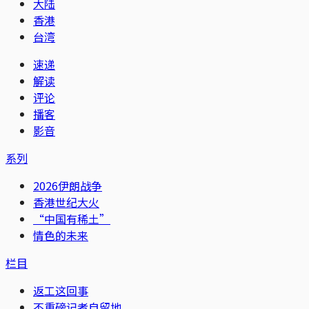
大陆
香港
台湾
速递
解读
评论
播客
影音
系列
2026伊朗战争
香港世纪大火
“中国有稀土”
情色的未来
栏目
返工这回事
不重磅记者自留地