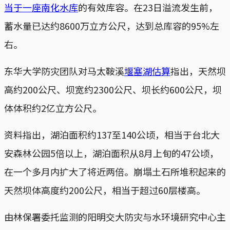
当于一座南化水库
的有效库容。在23日溢流发生前，
蓄水量已达约8600万立方公尺，达到总库容的95%左
右。
东华大学防灾团队对马太鞍溪
堰塞湖估算
指出，天然坝
高约200公尺、坝宽约2300公尺、坝长约600公尺，坝
体体积约2亿立方公尺。
资料指出，湖泊面积约137至140公顷，相当于台北大
安森林公园5倍以上，湖泊面积从8月上旬的47公顷，
在一个多月内扩大了将近两倍。崩塌土石所堆积起来的
天然坝体高度约200公尺，相当于超过60层楼高。
由林保署委托监测的阳明交大防灾与水环境研究中心主