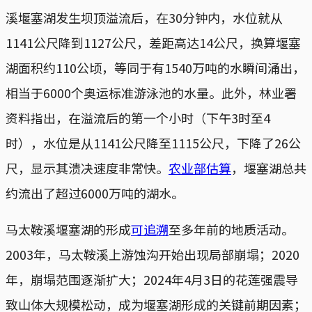
溪堰塞湖发生坝顶溢流后，在30分钟内，水位就从
1141公尺降到1127公尺，差距高达14公尺，换算堰塞
湖面积约110公顷，等同于有1540万吨的水瞬间涌出，
相当于6000个奥运标准游泳池的水量。此外，林业署
资料指出，在溢流后的第一个小时（下午3时至4
时），水位是从1141公尺降至1115公尺，下降了26公
尺，显示其溃决速度非常快。
农业部估算
，堰塞湖总共
约流出了超过6000万吨的湖水。
马太鞍溪堰塞湖的形成
可追溯
至多年前的地质活动。
2003年，马太鞍溪上游蚀沟开始出现局部崩塌；2020
年，崩塌范围逐渐扩大；2024年4月3日的花莲强震导
致山体大规模松动，成为堰塞湖形成的关键前期因素；