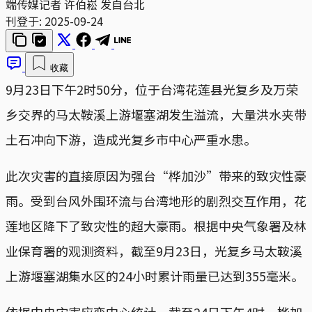
端传媒记者
许伯崧
发自台北
刊登于:
2025-09-24
收藏
9月23日下午2时50分，位于台湾花莲县光复乡及万荣
乡交界的马太鞍溪上游堰塞湖发生溢流，大量洪水夹带
土石冲向下游，造成光复乡市中心严重水患。
此次灾害的直接原因为强台“桦加沙”带来的致灾性豪
雨。受到台风外围环流与台湾地形的剧烈交互作用，花
莲地区降下了致灾性的超大豪雨。根据中央气象署及林
业保育署的观测资料，截至9月23日，光复乡马太鞍溪
上游堰塞湖集水区的24小时累计雨量已达到355毫米。
依据中央灾害应变中心统计，截至24日下午4时，桦加