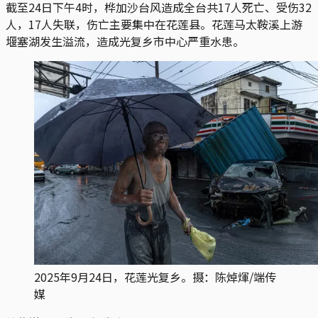
截至24日下午4时，桦加沙台风造成全台共17人死亡、受伤32
人，17人失联，伤亡主要集中在花莲县。花莲马太鞍溪上游
堰塞湖发生溢流，造成光复乡市中心严重水患。
2025年9月24日，花莲光复乡。摄：陈焯煇/端传
媒