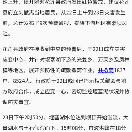
速上升，便开始对花莲县政府发出红色警戒，建议花莲
县府立刻撤离当地居民。从22日上午到23日灾害发生
前，总计发布了9次预警通报，提醒下游地区有溃坝风
险。
花莲县政府在接收到中央的预警后，于22日成立灾害
应变中心，并针对堰塞湖下游的光复乡、万荣乡及凤林
镇等地区，展开预防性的疏散撤离作业，
共撤离
1837
户、8524人。行政院于22日晚间已指示相关部会与地
方政府合作，成立应变中心，密切监控堰塞湖状况并协
调防灾事宜。
23日下午2时50分，堰塞湖水位达到坝顶开始溢流，大
量湖水与土石倾泻而下。15时08分，首波洪峰在18分