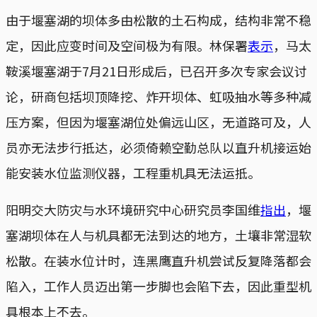
由于堰塞湖的坝体多由松散的土石构成，结构非常不稳
定，因此应变时间及空间极为有限。林保署
表示
，马太
鞍溪堰塞湖于7月21日形成后，已召开多次专家会议讨
论，研商包括坝顶降挖、炸开坝体、虹吸抽水等多种减
压方案，但因为堰塞湖位处偏远山区，无道路可及，人
员亦无法步行抵达，必须倚赖空勤总队以直升机接运始
能安装水位监测仪器，工程重机具无法运抵。
阳明交大防灾与水环境研究中心研究员李国维
指出
，堰
塞湖坝体在人与机具都无法到达的地方，土壤非常湿软
松散。在装水位计时，连黑鹰直升机尝试反复降落都会
陷入，工作人员迈出第一步脚也会陷下去，因此重型机
具根本上不去。