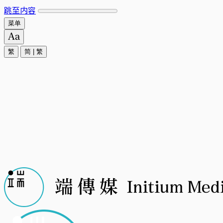
跳至内容
菜单
繁
简
|
繁