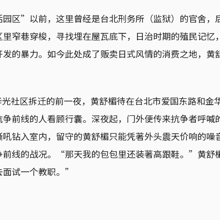
活园区”以前，这里曾经是台北刑务所（监狱）的官舍，
区里窄巷穿梭，寻找埋在屋瓦底下，日治时期的殖民记忆
开发的暴力。如今此处成了贩卖日式风情的消费之地，黄
日，华光社区拆迁的前一夜，黄舒楣待在台北市爱国东路和金
抗争前线的人看顾行囊。深夜起，门外便传来抗争者呼喊
嘶吼钻入室内，留守的黄舒楣只能凭著外头震天价响的噪
争前线的战况。“那天我的包包里还装著高跟鞋。”黄舒
去面试一个教职。”