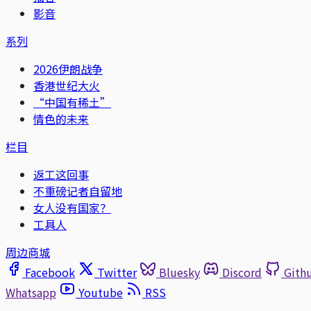
影音
系列
2026伊朗战争
香港世纪大火
“中国有稀土”
情色的未来
栏目
返工这回事
不重磅记者自留地
女人没有国家？
工具人
周边商城
Facebook
Twitter
Bluesky
Discord
Gith
Whatsapp
Youtube
RSS