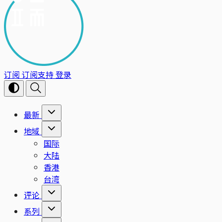
订阅
订阅支持
登录
最新
地域
国际
大陆
香港
台湾
评论
系列