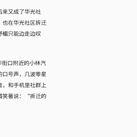
后来又成了华光社
，也在华光社区拆迁
舒楣只能边走边叹
华街口附近的小林汽
的口号声，几波零星
音，和手机里社群上
楣笑著说：“拆迁的