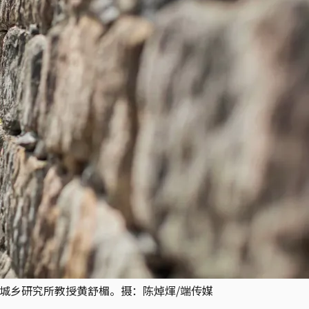
与城乡研究所教授黄舒楣。摄：陈焯煇/端传媒