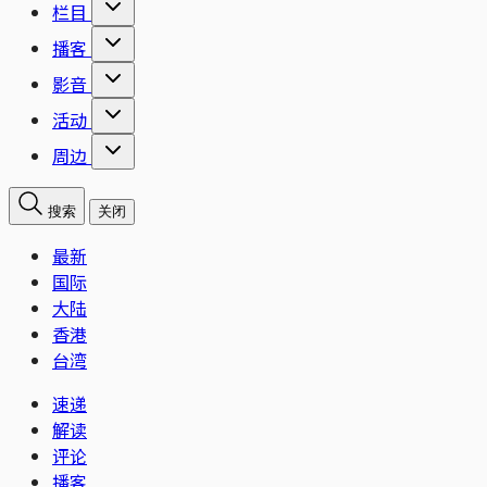
栏目
播客
影音
活动
周边
搜索
关闭
最新
国际
大陆
香港
台湾
速递
解读
评论
播客