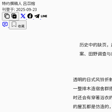
特约撰稿人 吕苡榕
刊登于:
2025-09-23
收藏
历史中的缺页，起于
案、田野调查与
透明的日式风铃折
一整排木造宿舍群
时还会有穿著浴衣
的屋瓦都是仿造的