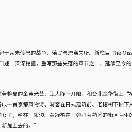
从未停息的战争、殖民与流离失所。新栏目 The Missing
口述中深深挖掘，重写那些失落的章节之中，延续至今的
射著艳夏的金黄光芒，让人睁不开眼，和台北金华街上“
搭成一首京都风物诗。游客在日式建筑前、老榕树下拍下
的女子，坐在门廊边。黄舒楣在一旁盯著熟悉的街区陌生
，新加上去的。”