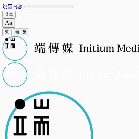
跳至内容
菜单
繁
简
|
繁