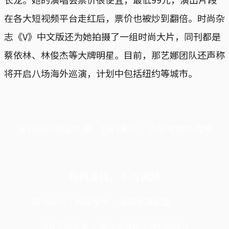
在各大短视频平台走红后，票价也被炒到翻倍。时尚杂
志《V》中文版还为她拍摄了一组时尚大片，同刊都是
蔡依林、林俊杰等大牌明星。目前，那艺娜团队还声称
将开启八场海外巡演，计划中包括纽约等城市。
端11周年限定优惠，1周1美元，让思考保持清爽
你的支持，不可或缺
成为会员，阅读全文，领取专属权益
选择守护方案 + 华尔街日报或纽约时报