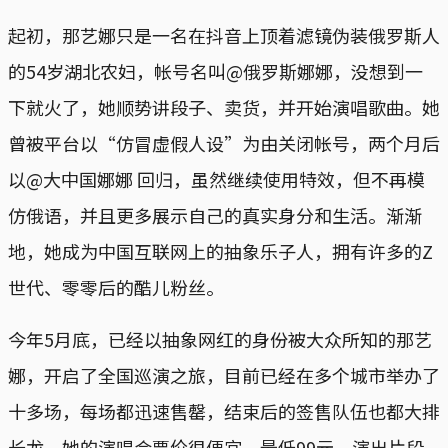
起初，那艺娜只是一名在抖音上顶着滤镜伪装俄罗斯人
的54岁湖北农妇，帐号名叫@俄罗斯娜娜，没想到一
下就火了，她顺势讲段子、卖货，并开始演唱歌曲。她
曾被平台以“仿冒虚假人设”为由关闭帐号，两个月后
以@大中国娜娜 回归，虽然继续使用特效，但不再模
仿俄语，并且更多展示自己的真实身分和生活。渐渐
地，她成为中国互联网上的抽象乐子人，拥有许多的Z
世代、零零后的酷儿粉丝。
今年5月底，已经以抽象网红的身份被大众所知的那艺
娜，开启了全国巡演之旅，目前已经在多个城市举办了
十多场，每场都迅速售罄，结束后的签售队伍也都大排
长龙。她的演唱会票价很便宜，最低99元，演出片段