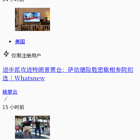
美国
仅限注册用户
进步派攻进特朗普票仓：萨依德险胜密歇根参院初
选｜Whatsnew
姚拏云
15 小时前