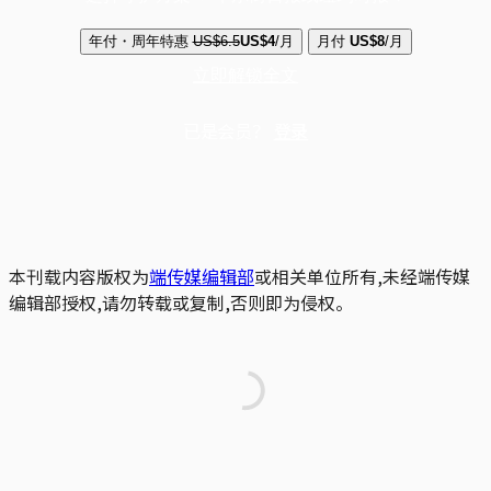
年付・周年特惠
US$6.5
US$4
/月
月付
US$8
/月
立即解锁全文
已是会员？
登录
本刊载内容版权为
端传媒编辑部
或相关单位所有,未经端传媒
编辑部授权,请勿转载或复制,否则即为侵权。