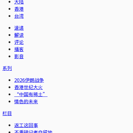
大陆
香港
台湾
速递
解读
评论
播客
影音
系列
2026伊朗战争
香港世纪大火
“中国有稀土”
情色的未来
栏目
返工这回事
不重磅记者自留地