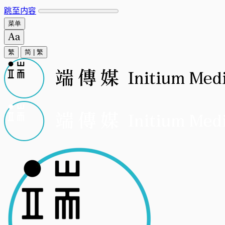
跳至内容
菜单
繁
简
|
繁