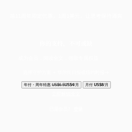
端11周年限定优惠，1周1美元，让思考保持清爽
你的支持，不可或缺
成为会员，阅读全文，领取专属权益
选择守护方案 + 华尔街日报或纽约时报
年付・周年特惠
US$6.5
US$4
/月
月付
US$8
/月
立即解锁全文
已是会员？
登录