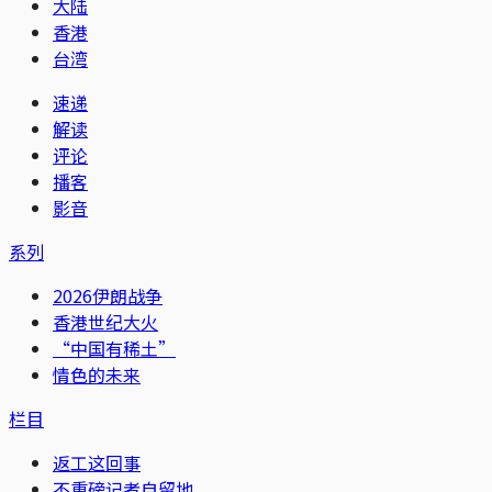
大陆
香港
台湾
速递
解读
评论
播客
影音
系列
2026伊朗战争
香港世纪大火
“中国有稀土”
情色的未来
栏目
返工这回事
不重磅记者自留地