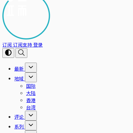
订阅
订阅支持
登录
最新
地域
国际
大陆
香港
台湾
评论
系列