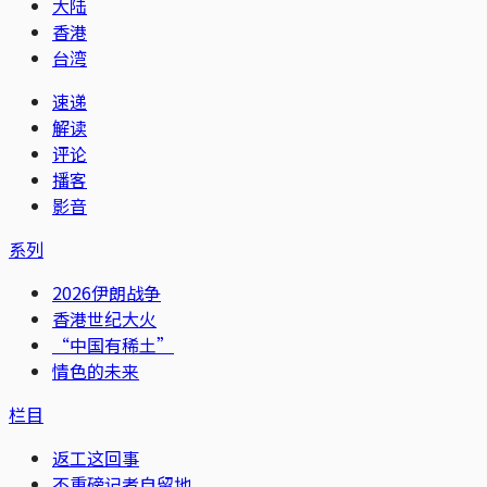
大陆
香港
台湾
速递
解读
评论
播客
影音
系列
2026伊朗战争
香港世纪大火
“中国有稀土”
情色的未来
栏目
返工这回事
不重磅记者自留地