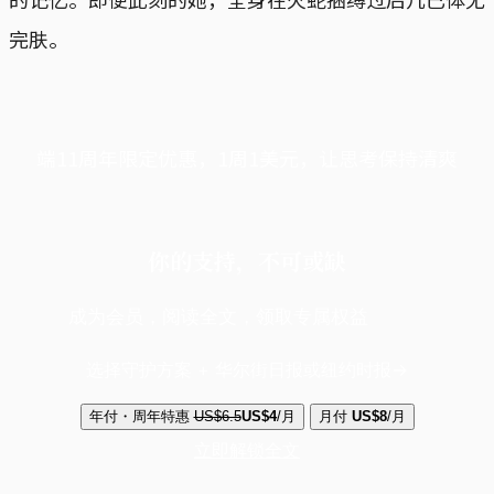
完肤。
端11周年限定优惠，1周1美元，让思考保持清爽
你的支持，不可或缺
成为会员，阅读全文，领取专属权益
选择守护方案 + 华尔街日报或纽约时报
年付・周年特惠
US$6.5
US$4
/月
月付
US$8
/月
立即解锁全文