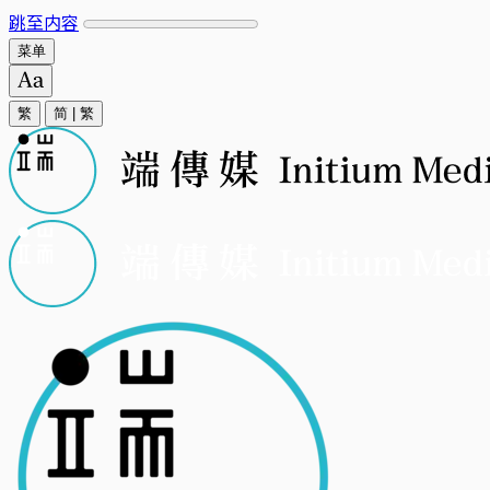
跳至内容
菜单
繁
简
|
繁