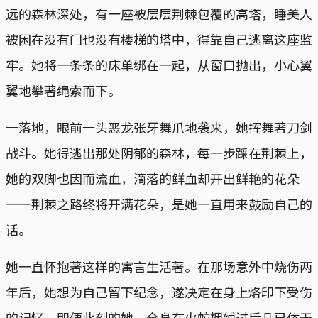
远的森林深处，有一座被层层荆棘包覆的高塔，睡美人
被困在没有门也没有楼梯的塔中，得靠自己逃离这座监
牢。她将一条条的床单绑在一起，从窗口抛出，小心翼
翼地攀著绳索而下。
一落地，眼前一头恶龙张牙舞爪地袭来，她挥舞著刀剑
战斗。她得逃出那处阴郁的森林，每一步踩在荆棘上，
她的双脚也因而流血，滴落的鲜血却开出鲜艳的花朵
——荆棘之路终将开满花朵，是她一直用来鼓励自己的
话。
她一直怀抱著这样的寓言生活著。在那场意外中烧伤两
年后，她想为自己留下纪念，遂决定在身上烙印下受伤
的记忆。即便此刻的她，全身在火蛇捆缚过后几已体无