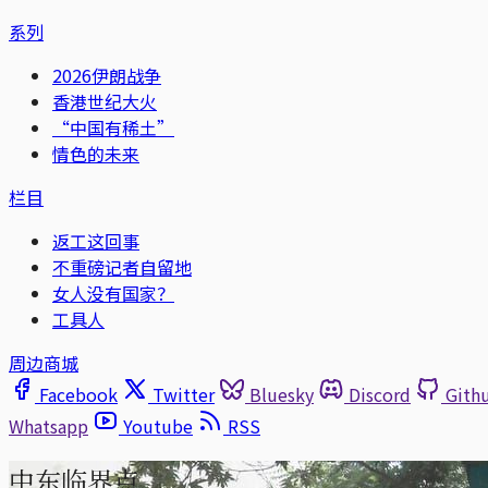
系列
2026伊朗战争
香港世纪大火
“中国有稀土”
情色的未来
栏目
返工这回事
不重磅记者自留地
女人没有国家？
工具人
周边商城
Facebook
Twitter
Bluesky
Discord
Gith
Whatsapp
Youtube
RSS
中东临界点