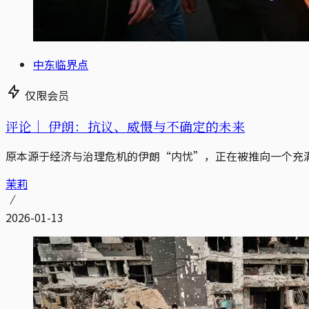
中东临界点
仅限会员
评论｜
伊朗：抗议、威慑与不确定的未来
原本源于经济与治理危机的伊朗“内忧”，正在被推向一个充
茉莉
2026-01-13