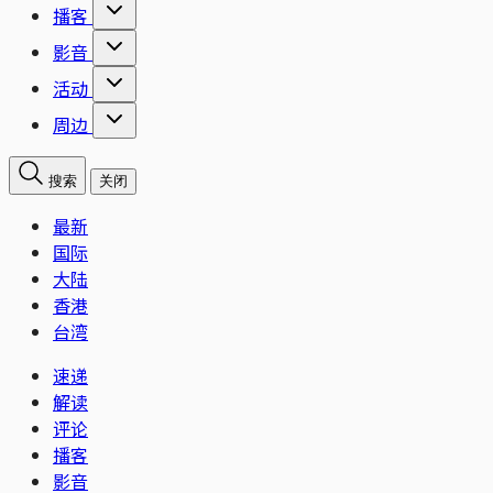
播客
影音
活动
周边
搜索
关闭
最新
国际
大陆
香港
台湾
速递
解读
评论
播客
影音