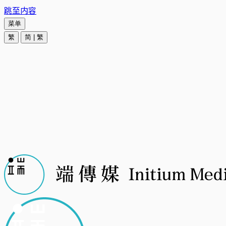
跳至内容
菜单
繁
简
|
繁