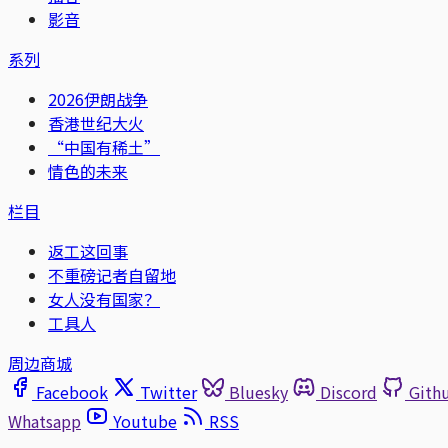
影音
系列
2026伊朗战争
香港世纪大火
“中国有稀土”
情色的未来
栏目
返工这回事
不重磅记者自留地
女人没有国家？
工具人
周边商城
Facebook
Twitter
Bluesky
Discord
Gith
Whatsapp
Youtube
RSS