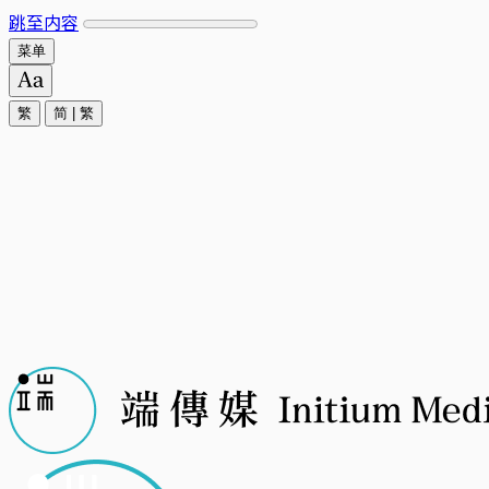
跳至内容
菜单
繁
简
|
繁