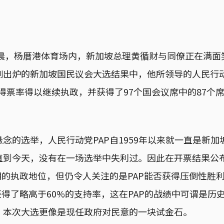
凌晨，杨厝港体育场内，新加坡总理黄循财与同僚正在满面
刚出炉的新加坡国民议会大选结果中，他所领导的人民行动
的高得票率得以继续执政，并获得了97个国会议席中的87个
念的选举，人民行动党PAP自1959年以来就一直是新
直到今天，没有在一场选举中失利过。因此在开票结果公
期的执政地位，但仍令人关注的是PAP能否获得压倒性胜利
获得了略高于60%的支持率，这在PAP的战绩中可谓是历
，本次大选更像是现任政府对民意的一块试金石。