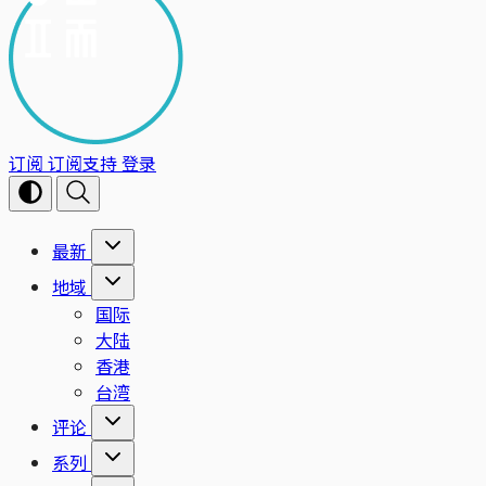
订阅
订阅支持
登录
最新
地域
国际
大陆
香港
台湾
评论
系列