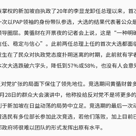
族掌权的新加坡自执政了20年的李显龙卸任总理以来，首
一次以PAP领袖的身份带队参选，大选的结果代表著公众
领导圈层。黄循财在开票夜的记者会上说，这是“一种明
信任、稳定与信心”。此前两任总理上任的首次大选都面
发生在了民众对执政党态度扑朔迷离的时期，此前就有学者
次大选跌破六字头，降低到57%或58%，也没有人会意
在反对党扩张的局面下保住了领先地位。竞选期间黄循财曾
4月28日的群众大会演讲中，他称投给反对党不是将更多
利于新加坡在日益动荡的局势中立足。竞选期的最后一次
醒选民有多位部长参加此次竞选，若他们落败，加上目前
那政府将很难以团队的形式发挥出原有水平。