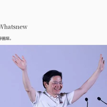
atsnew
导圈层。