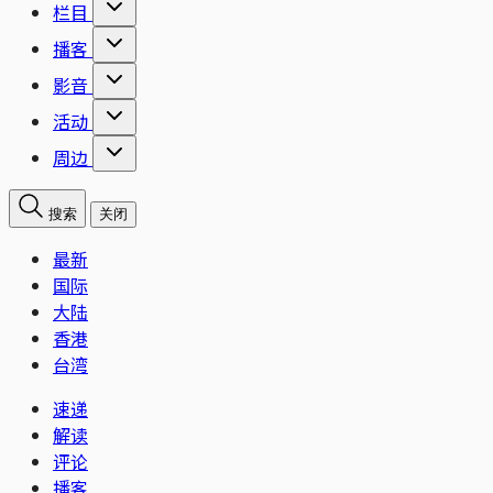
栏目
播客
影音
活动
周边
搜索
关闭
最新
国际
大陆
香港
台湾
速递
解读
评论
播客