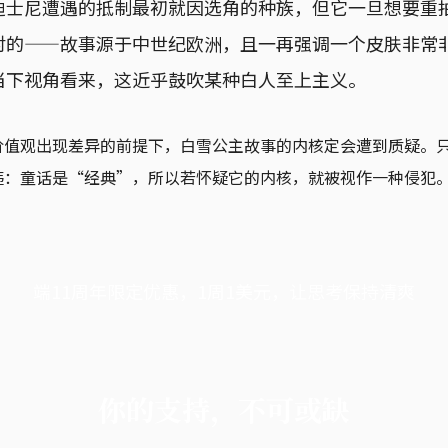
迪士尼遭遇的抵制最初就因选角的种族，但它一旦想要重
对的——故事源于中世纪欧洲，且一再强调一个皮肤非常
当下视角看来，这近乎鼓吹某种白人至上主义。
价值观出现差异的前提下，白雪公主故事的内核定会遭到质疑。
韪：童话是“经典”，所以若怀疑它的内核，就被视作一种侵犯
端11周年限定优惠，1周1美元，让思考保持清爽
你的支持，不可或缺