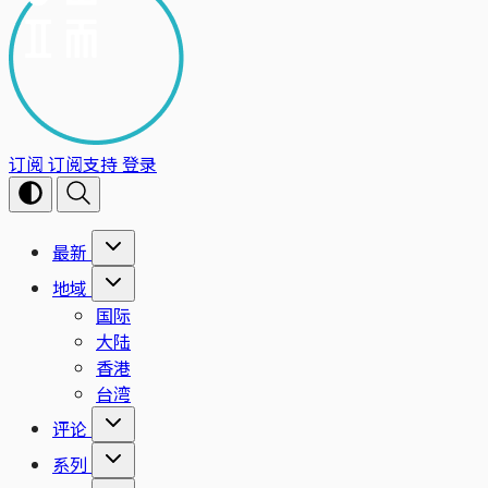
订阅
订阅支持
登录
最新
地域
国际
大陆
香港
台湾
评论
系列