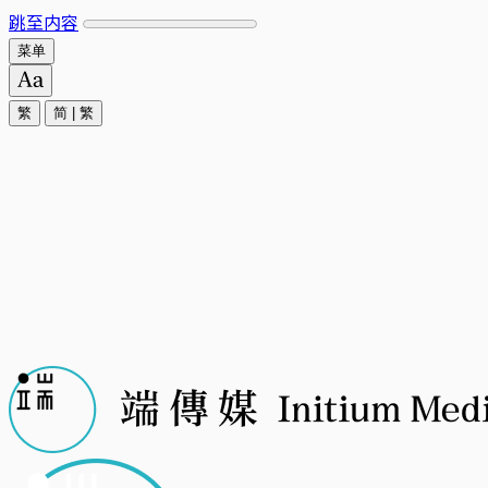
跳至内容
菜单
繁
简
|
繁