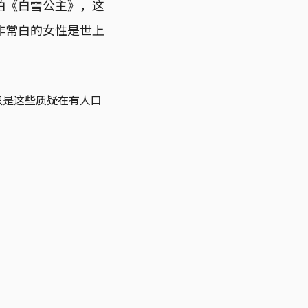
拍《白雪公主》，这
非常白的女性是世上
只是这些质疑在有人口
。