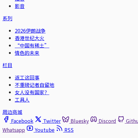
影音
系列
2026伊朗战争
香港世纪大火
“中国有稀土”
情色的未来
栏目
返工这回事
不重磅记者自留地
女人没有国家？
工具人
周边商城
Facebook
Twitter
Bluesky
Discord
Gith
Whatsapp
Youtube
RSS