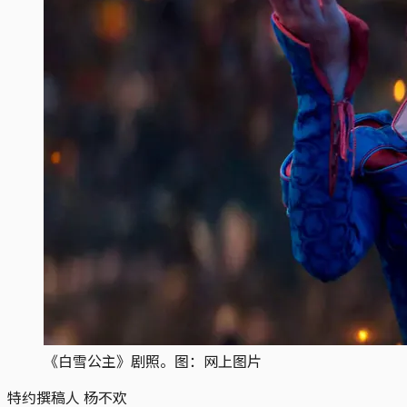
《白雪公主》剧照。图：网上图片
特约撰稿人 杨不欢