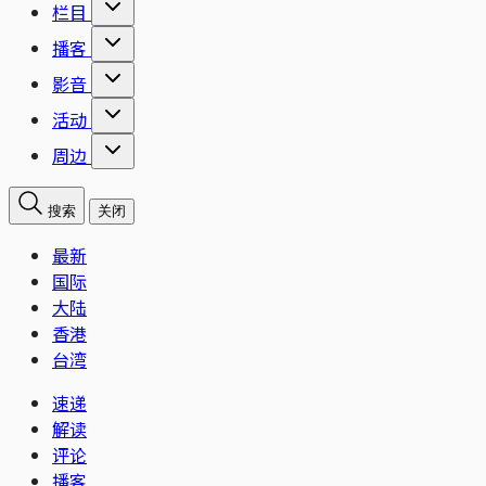
栏目
播客
影音
活动
周边
搜索
关闭
最新
国际
大陆
香港
台湾
速递
解读
评论
播客