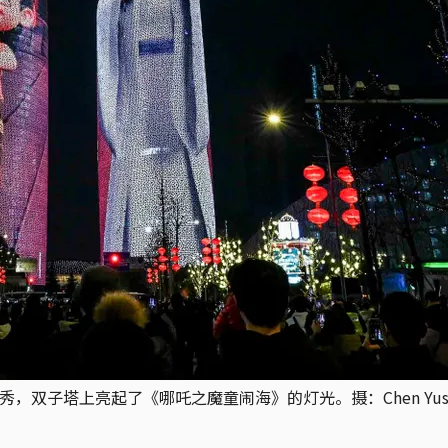
塔上亮起了《哪吒之魔童闹海》的灯光。摄：Chen Yusheng/VCG