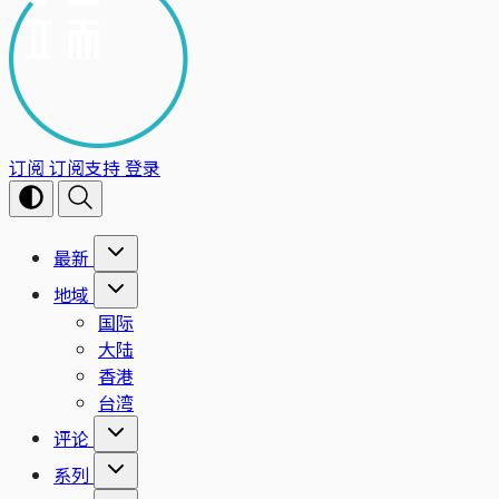
订阅
订阅支持
登录
最新
地域
国际
大陆
香港
台湾
评论
系列