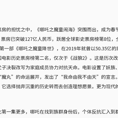
票房的担忧之中，《哪吒之魔童闹海》突围而出，成为春
0日，票房已突破127亿人民币，跃居全球影史票房榜第8位
第一部《哪吒之魔童降世》，在2019年就曾以50.35亿
国电影历史票房榜第二名，仅次于《战狼2》。这是历次
父子决裂改写为家庭成员协力对抗天命。电影设置了妖族
“魔丸”的命运展开，发出了“我命由我不由天”的宣言
，它选择抛弃沉重的历史转而去创造理想愿景。更为现代
比第一集更多，哪吒在找到族群身份后，个体反抗汇入到