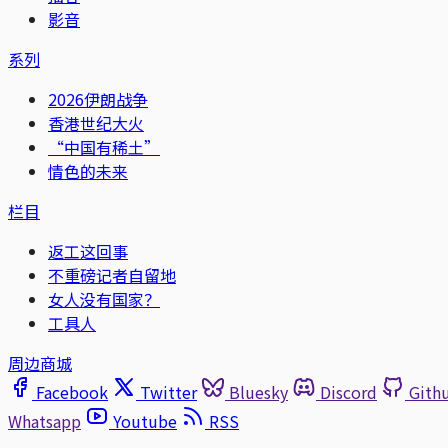
影音
系列
2026伊朗战争
香港世纪大火
“中国有稀土”
情色的未来
栏目
返工这回事
不重磅记者自留地
女人没有国家？
工具人
周边商城
Facebook
Twitter
Bluesky
Discord
Gith
Whatsapp
Youtube
RSS