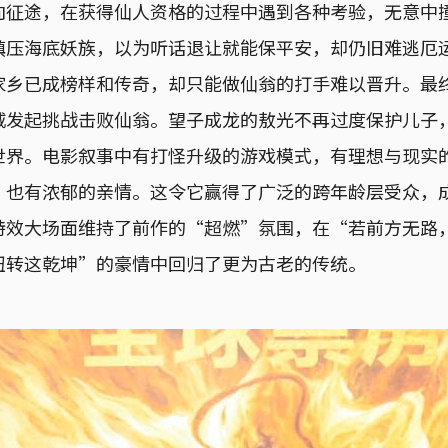
向征途，在获得仙人资格的过程中遇到各种考验，无意中
镇压海底妖族，以为听话退让就能保平安，却仍旧难逃厄
家乡已成榜样和传奇，却只能做仙翁的打手难以晋升。最
威发起挑战击败仙翁。望子成龙的敖光不再过度保护儿子
世界。电影叙事中有打怪升级的游戏模式，有理想与现实
，也有浓郁的亲情。这令它赢得了广泛的跨年龄层受众，
特效大场面维持了前作的“超燃”氛围，在“若前方无路
扭转这乾坤”的豪情中回归了更为古老的传统。