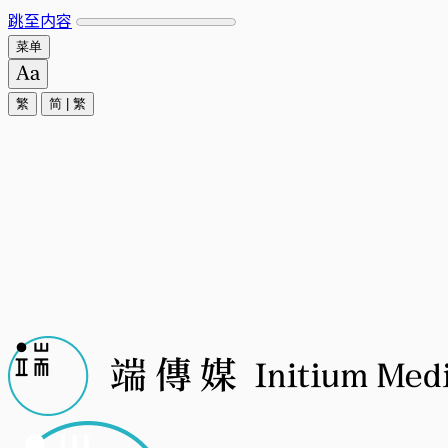
跳至内容
菜单
繁
简
|
繁