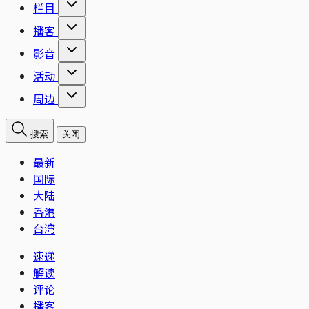
栏目
播客
影音
活动
周边
搜索
关闭
最新
国际
大陆
香港
台湾
速递
解读
评论
播客