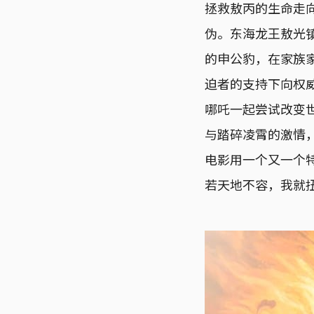
拯救敖丙的生命走
伪。东海龙王敖光
的申公豹，在家族
迫者的支持下向权
哪吒一起尝试改变
与踏碎凌霄的激情
电影用一个又一个
若天地不容，我就