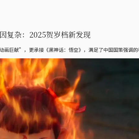
复杂：2025贺岁档新发现
运级动画巨献”，更承接《黑神话：悟空》，满足了中国国策强调