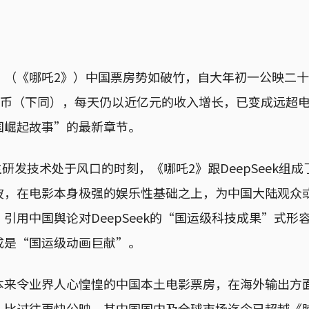
》（《哪吒2》）中国票房势如破竹，自大年初一公映二
人民币（下同），每天仍以近亿元的收入增长，已变成远超
国崛起故事”的最新章节。
主研发技术处于风口的时刻，《哪吒2》跟DeepSeek组
波，在电影本身极强的娱乐性基础之上，为中国大陆观众
引用中国舆论对DeepSeek的“国运级科技成果”式形
成是“国运级动画巨献”。
本来令业界人心惶惶的中国本土电影票房，在海外输出方
，比过往更快公映，其中国国内及全球市场迄今已超越《