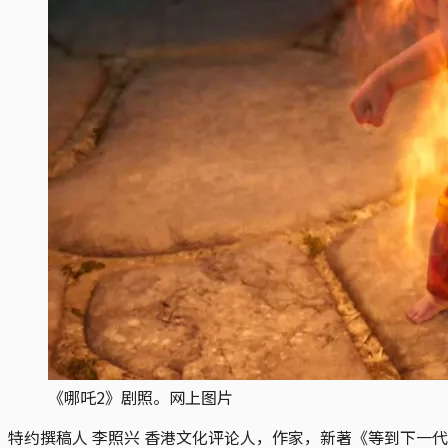
《哪吒2》剧照。网上图片
特约撰稿人 李照兴
香港文化评论人，作家，新著《等到下一代——