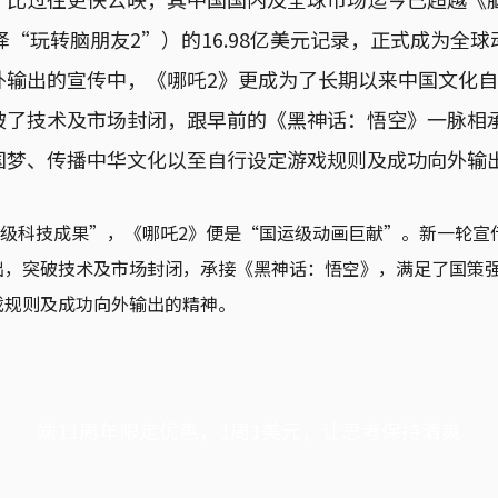
 2，港译“玩转脑朋友2”）的16.98亿美元记录，正式成为
外输出的宣传中，《哪吒2》更成为了长期以来中国文化
破了技术及市场封闭，跟早前的《黑神话：悟空》一脉相
国梦、传播中华文化以至自行设定游戏规则及成功向外输
“国运级科技成果”，《哪吒2》便是“国运级动画巨献”。新一轮
出，突破技术及市场封闭，承接《黑神话：悟空》，满足了国策
戏规则及成功向外输出的精神。
端11周年限定优惠，1周1美元，让思考保持清爽