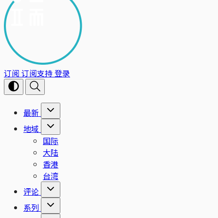
订阅
订阅支持
登录
最新
地域
国际
大陆
香港
台湾
评论
系列