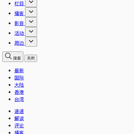
栏目
播客
影音
活动
周边
搜索
关闭
最新
国际
大陆
香港
台湾
速递
解读
评论
播客