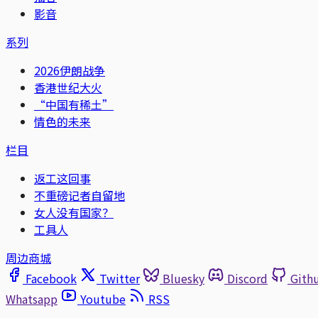
影音
系列
2026伊朗战争
香港世纪大火
“中国有稀土”
情色的未来
栏目
返工这回事
不重磅记者自留地
女人没有国家？
工具人
周边商城
Facebook
Twitter
Bluesky
Discord
Gith
Whatsapp
Youtube
RSS