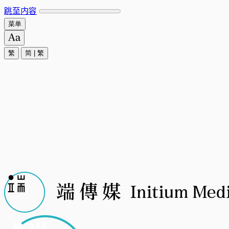
跳至内容
菜单
繁
简
|
繁