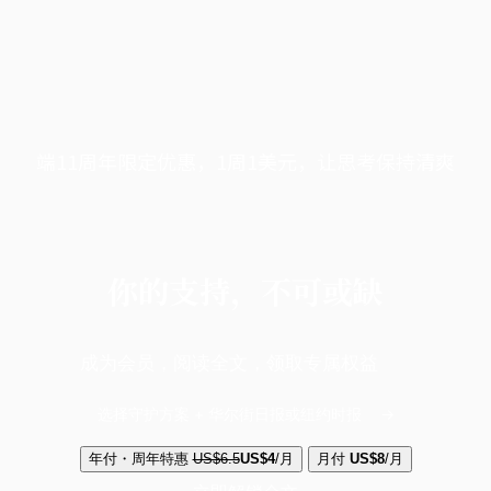
端11周年限定优惠，1周1美元，让思考保持清爽
你的支持，不可或缺
成为会员，阅读全文，领取专属权益
选择守护方案 + 华尔街日报或纽约时报
年付・周年特惠
US$6.5
US$4
/月
月付
US$8
/月