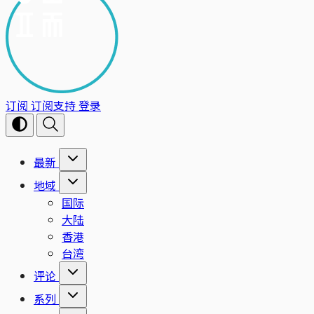
订阅
订阅支持
登录
最新
地域
国际
大陆
香港
台湾
评论
系列