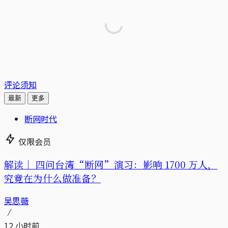
评论须知
最新
更多
断网时代
仅限会员
解读｜
四问台湾“断网”演习：影响 1700 万人，
究竟在为什么做准备？
吴思薇
12 小时前