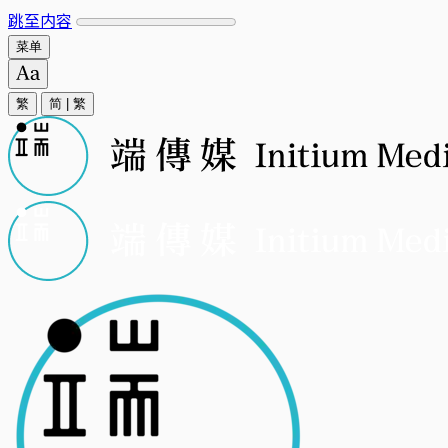
跳至内容
菜单
繁
简
|
繁