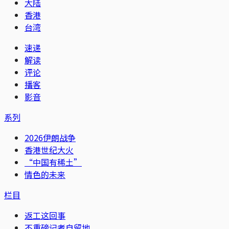
大陆
香港
台湾
速递
解读
评论
播客
影音
系列
2026伊朗战争
香港世纪大火
“中国有稀土”
情色的未来
栏目
返工这回事
不重磅记者自留地