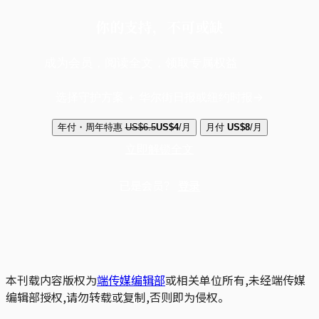
你的支持，不可或缺
成为会员，阅读全文，领取专属权益
选择守护方案 + 华尔街日报或纽约时报
年付・周年特惠
US$6.5
US$4
/月
月付
US$8
/月
立即解锁全文
已是会员？
登录
本刊载内容版权为
端传媒编辑部
或相关单位所有,未经端传媒
编辑部授权,请勿转载或复制,否则即为侵权。