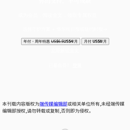
你的支持，不可或缺
成为会员，阅读全文，领取专属权益
选择守护方案 + 华尔街日报或纽约时报
年付・周年特惠
US$6.5
US$4
/月
月付
US$8
/月
立即解锁全文
已是会员？
登录
本刊载内容版权为
端传媒编辑部
或相关单位所有,未经端传媒
编辑部授权,请勿转载或复制,否则即为侵权。