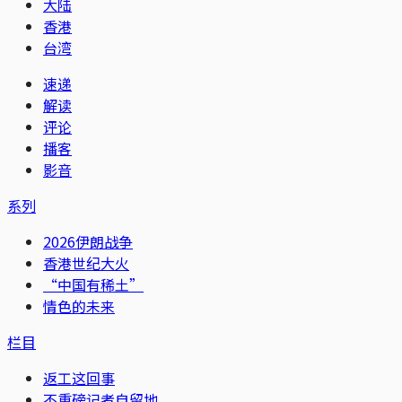
大陆
香港
台湾
速递
解读
评论
播客
影音
系列
2026伊朗战争
香港世纪大火
“中国有稀土”
情色的未来
栏目
返工这回事
不重磅记者自留地