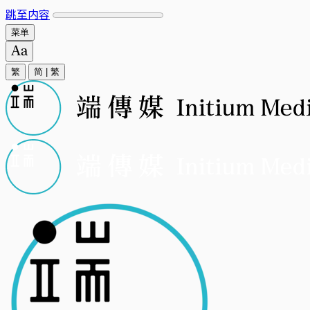
跳至内容
菜单
繁
简
|
繁