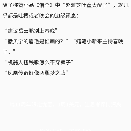
除了称赞小品《借伞》中“赵雅芝叶童太配了”，就几
乎都是吐槽或者晚会的边缘讯息：
“建议岳云鹏别上春晚”
“撒贝宁的眉毛是谁画的？”“蜡笔小新来主持春晚
了。”
“机器人扭秧歌怎么不穿裤子”
“凤凰传奇好像两瓶梦之蓝”
端11周年限定优惠，1周1美元，让思考保持清爽