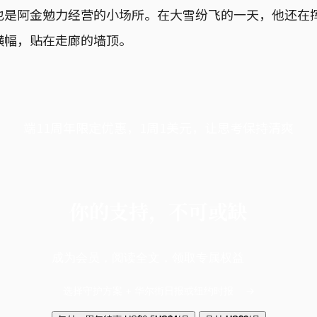
也是阿金勉力经营的小场所。在大雪纷飞的一天，他还在
横幅，贴在走廊的墙顶。
端11周年限定优惠，1周1美元，让思考保持清爽
你的支持，不可或缺
成为会员，阅读全文，领取专属权益
选择守护方案 + 华尔街日报或纽约时报