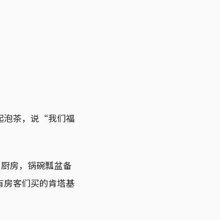
起泡茶，说“我们福
公用厨房，锅碗瓢盆备
有房客们买的肯塔基