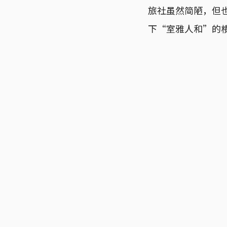
旅社虽然简陋，但
下“室雅人和”的