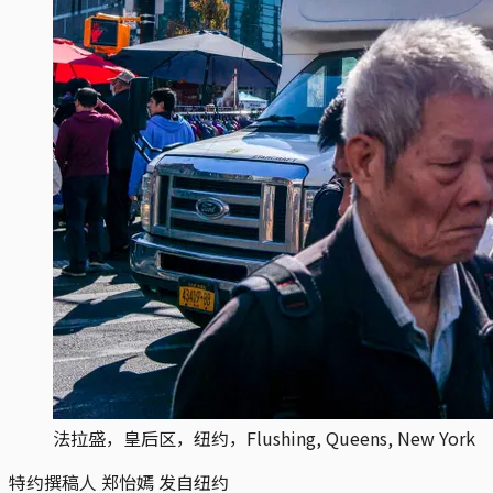
法拉盛，皇后区，纽约，Flushing, Queens, New York
特约撰稿人 郑怡嫣 发自纽约