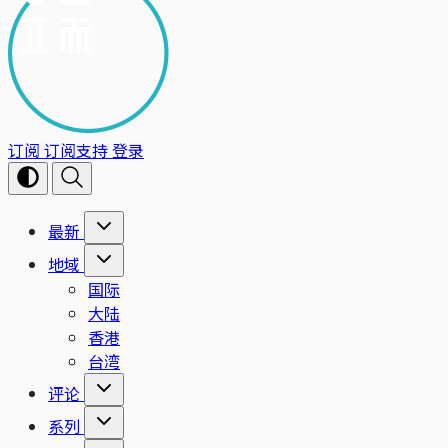
订阅
订阅支持
登录
最新
地域
国际
大陆
香港
台湾
评论
系列