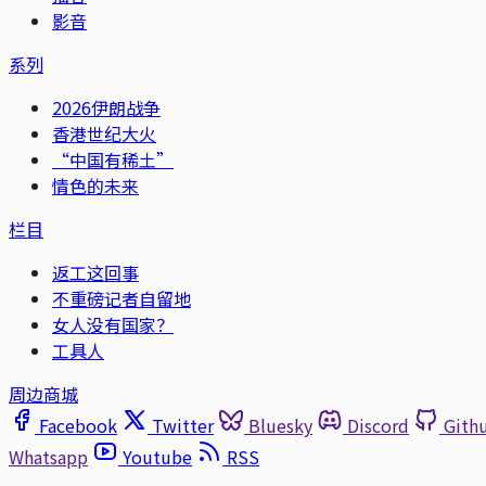
影音
系列
2026伊朗战争
香港世纪大火
“中国有稀土”
情色的未来
栏目
返工这回事
不重磅记者自留地
女人没有国家？
工具人
周边商城
Facebook
Twitter
Bluesky
Discord
Gith
Whatsapp
Youtube
RSS