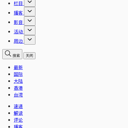
栏目
播客
影音
活动
周边
搜索
关闭
最新
国际
大陆
香港
台湾
速递
解读
评论
播客