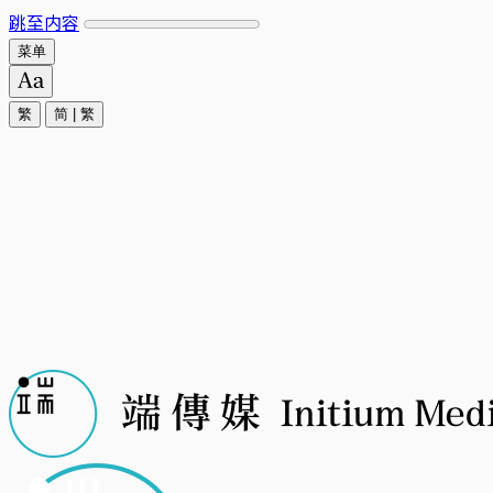
跳至内容
菜单
繁
简
|
繁