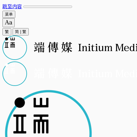
跳至内容
菜单
繁
简
|
繁