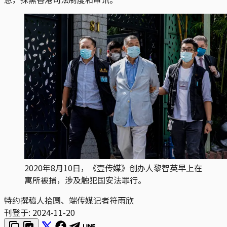
2020年8月10日，《壹传媒》创办人黎智英早上在
寓所被捕，涉及触犯国安法罪行。
特约撰稿人拾圆、端传媒记者符雨欣
刊登于:
2024-11-20