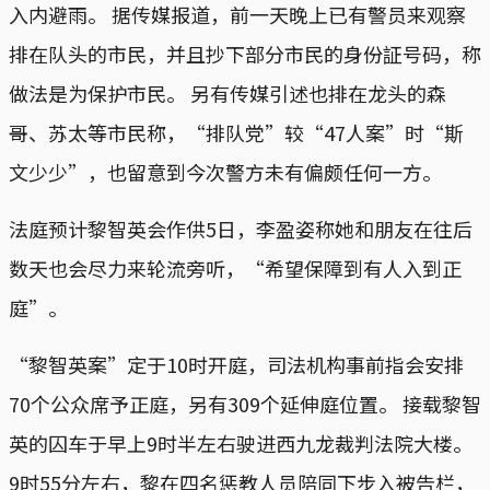
入内避雨。 据传媒报道，前一天晚上已有警员来观察
排在队头的市民，并且抄下部分市民的身份証号码，称
做法是为保护市民。 另有传媒引述也排在龙头的森
哥、苏太等市民称，“排队党”较“47人案”时“斯
文少少”，也留意到今次警方未有偏颇任何一方。
法庭预计黎智英会作供5日，李盈姿称她和朋友在往后
数天也会尽力来轮流旁听，“希望保障到有人入到正
庭”。
“黎智英案”定于10时开庭，司法机构事前指会安排
70个公众席予正庭，另有309个延伸庭位置。 接载黎智
英的囚车于早上9时半左右驶进西九龙裁判法院大楼。
9时55分左右，黎在四名惩教人员陪同下步入被告栏，