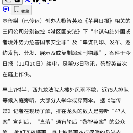
收藏
壹传媒（已停运）创办人黎智英及《苹果日报》相关的
三间公司分别被控《港区国安法》下“串谋勾结外国或
者境外势力危害国家安全罪”及“串谋刊印、发布、邀
约发售、分发、展示及或复制煽动刊物罪”，案件于今
日报（11月20日）续审，是第93日聆讯，黎智英首次
在庭上作供。
早上7时半，西九龙法院大楼外风雨不歇，近75人排队
等候入庭旁听，大部分人举伞或穿雨伞。 据《端传
媒》记者在现场了解，排在龙头的数人是旁听“47人
案”宣判后，“直落”通宵轮后“黎智英案”的公众
筹。 他们连夜捱雨，身上披着雨衣或保暖的反光衣，