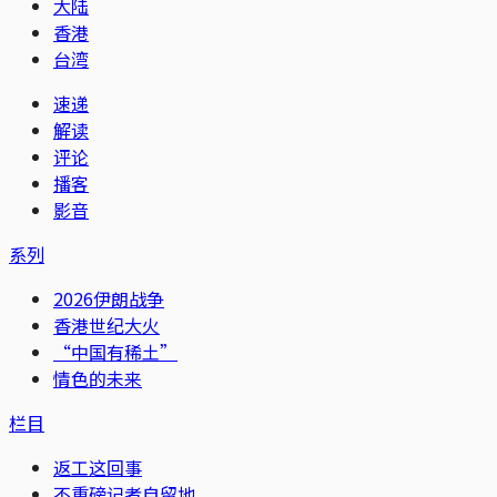
大陆
香港
台湾
速递
解读
评论
播客
影音
系列
2026伊朗战争
香港世纪大火
“中国有稀土”
情色的未来
栏目
返工这回事
不重磅记者自留地