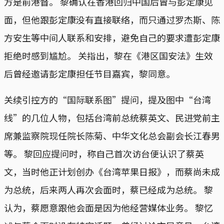
方是前港督。 黎确认在香港回归中国后曾与彭定康见
面，但他跟彭定康没有直接联络，而只通过罗杰斯、陈
方安生等中间人联系和安排，避免自己的要求遭彭定康
拒绝时感到尴尬。 关指出，黎在《港区国安法》生效
后曾经邀请彭定康担任节目嘉宾，黎同意。
关续引控方的“国际联系图”提问，提及图中“台湾
线”的几位人物，包括台湾前总统蔡英文、民进党前主
席兼监察院现任院长陈菊、中华文化总会副会长江春男
等。 黎回应提问时，称自己首次访台便认识了蔡英
文，当时他正计划创办《台湾苹果日报》，而蔡尚未成
为总统，后来两人再次会面时，蔡已经成为总统。 黎
认为，蔡愿意跟他会面是因为他经营媒体业务。 黎忆