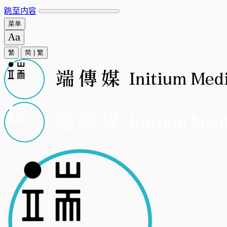
跳至内容
菜单
繁
简
|
繁