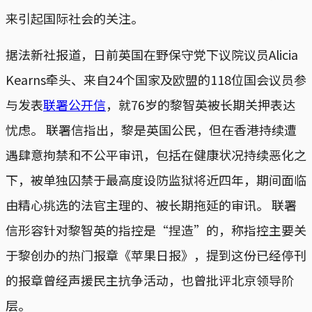
来引起国际社会的关注。
据法新社报道，日前英国在野保守党下议院议员Alicia
Kearns牵头、来自24个国家及欧盟的118位国会议员参
与发表
联署公开信
，就76岁的黎智英被长期关押表达
忧虑。 联署信指出，黎是英国公民，但在香港持续遭
遇肆意拘禁和不公平审讯，包括在健康状况持续恶化之
下，被单独囚禁于最高度设防监狱将近四年，期间面临
由精心挑选的法官主理的、被长期拖延的审讯。 联署
信形容针对黎智英的指控是“捏造”的，称指控主要关
于黎创办的热门报章《苹果日报》，提到这份已经停刊
的报章曾经声援民主抗争活动，也曾批评北京领导阶
层。