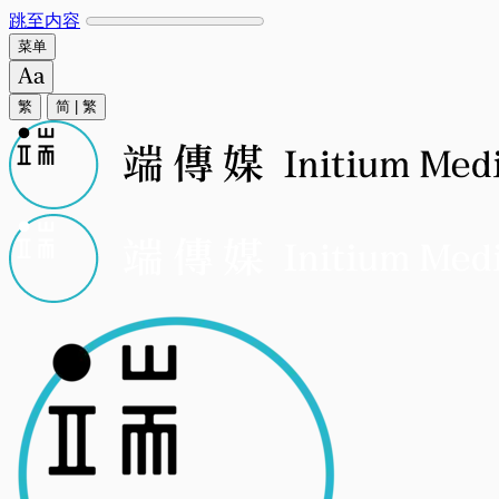
跳至内容
菜单
繁
简
|
繁