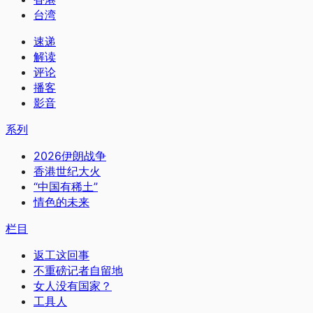
台湾
速递
解读
评论
播客
影音
系列
2026伊朗战争
香港世纪大火
“中国有稀土”
情色的未来
栏目
返工这回事
不重磅记者自留地
女人没有国家？
工具人