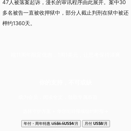
47人被落案起诉，漫长的审讯程序由此展开。案中30
多名被告一直被收押狱中，部分人截止判刑在狱中被还
柙约1360天。
端11周年限定优惠，1周1美元，让思考保持清爽
你的支持，不可或缺
成为会员，阅读全文，领取专属权益
选择守护方案 + 华尔街日报或纽约时报
年付・周年特惠
US$6.5
US$4
/月
月付
US$8
/月