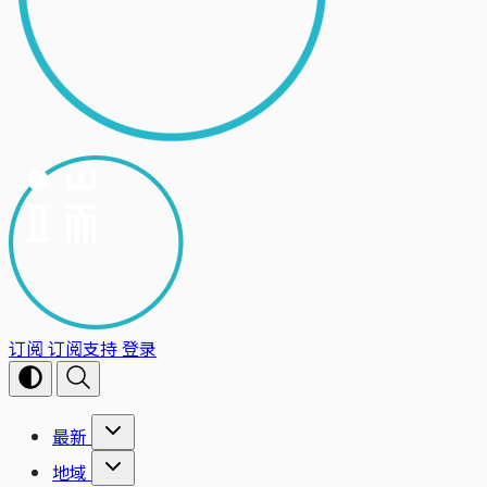
订阅
订阅支持
登录
最新
地域